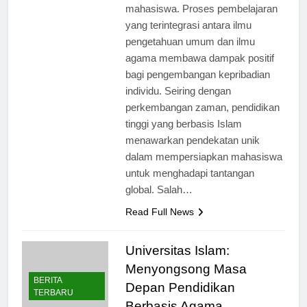
membentuk karakter dan akhlak
mahasiswa. Proses pembelajaran
yang terintegrasi antara ilmu
pengetahuan umum dan ilmu
agama membawa dampak positif
bagi pengembangan kepribadian
individu. Seiring dengan
perkembangan zaman, pendidikan
tinggi yang berbasis Islam
menawarkan pendekatan unik
dalam mempersiapkan mahasiswa
untuk menghadapi tantangan
global. Salah…
Read Full News
Universitas Islam:
Menyongsong Masa
BERITA
Depan Pendidikan
TERBARU