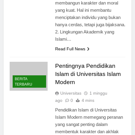
pengetahuan, tetapi juga
membangun karakter dan moral
yang kuat. Hal ini membantu
menciptakan individu yang bukan
hanya cerdas, tetapi juga bijaksana.
2. Lingkungan Akademik yang
Islami…
Read Full News
Pentingnya Pendidikan
Islam di Universitas Islam
BERITA
Modern
TERBARU
Universitas
1 minggu
ago
0
4 mins
Pendidikan Islam di Universitas
Islam Modern memegang peranan
yang sangat penting dalam