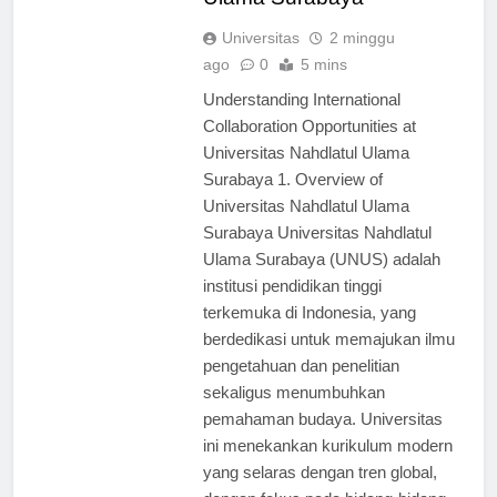
Ulama Surabaya
Universitas
2 minggu
ago
0
5 mins
Understanding International
Collaboration Opportunities at
Universitas Nahdlatul Ulama
Surabaya 1. Overview of
Universitas Nahdlatul Ulama
Surabaya Universitas Nahdlatul
Ulama Surabaya (UNUS) adalah
institusi pendidikan tinggi
terkemuka di Indonesia, yang
berdedikasi untuk memajukan ilmu
pengetahuan dan penelitian
sekaligus menumbuhkan
pemahaman budaya. Universitas
ini menekankan kurikulum modern
yang selaras dengan tren global,