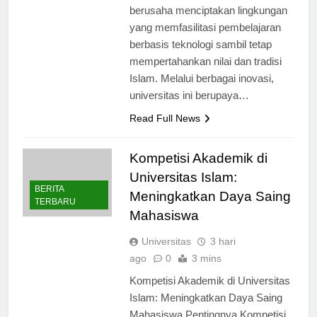
institusi pendidikan tinggi ini
berusaha menciptakan lingkungan
yang memfasilitasi pembelajaran
berbasis teknologi sambil tetap
mempertahankan nilai dan tradisi
Islam. Melalui berbagai inovasi,
universitas ini berupaya…
Read Full News
Kompetisi Akademik di
Universitas Islam:
BERITA
Meningkatkan Daya Saing
TERBARU
Mahasiswa
Universitas
3 hari
ago
0
3 mins
Kompetisi Akademik di Universitas
Islam: Meningkatkan Daya Saing