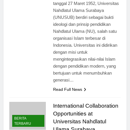
Ulama Surabaya Didirikan pada
tanggal 27 Maret 1952, Universitas
Nahdlatul Ulama Surabaya
(UNUSUB) berdiri sebagai bukti
ideologi dan prinsip pendidikan
Nahdlatul Ulama (NU), salah satu
organisasi Islam terbesar di
Indonesia. Universitas ini didirikan
dengan misi untuk
mengintegrasikan nilai-nilai Islam
dengan pendidikan modern, yang
bertujuan untuk menumbuhkan
generasi…
Read Full News
International Collaboration
Opportunities at
BERITA
Universitas Nahdlatul
TERBARU