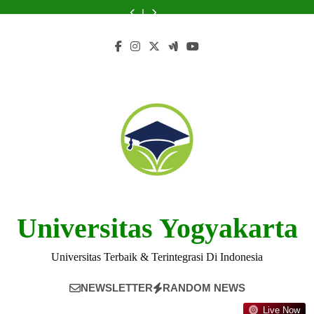
Skip
Universitas
Universitas
Peranannya
di
Universitas
Universitas
Peranannya
Inovasi
di
Islam:
Islam:
dalam
Universitas
Islam:
Islam:
dalam
di
Universitas
to
Meningkatkan
Tips
Masyarakat
Islam
Meningkatkan
Tips
Masyarakat
Universitas
Islam:
content
Daya
untuk
Multikultural
untuk
Daya
untuk
Multikultural
Islam
Meningkatkan
Saing
Calon
Pembelajaran
Saing
Calon
untuk
Daya
Mahasiswa
Mahasiswa
Modern
Mahasiswa
Mahasiswa
Pembelajaran
Saing
Modern
Mahasiswa
Universitas Yogyakarta
Universitas Terbaik & Terintegrasi Di Indonesia
NEWSLETTER
RANDOM NEWS