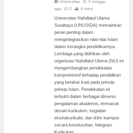
Universitas
3 minggu
ago
0
4 mins
Universitas Nahdlatul Ulama
Surabaya (UNUSIDA) memainkan
peran penting dalam
mengintegrasikan nilai-nilai Islam
dalam kerangka pendidikannya.
Lembaga yang didirikan oleh
organisasi Nahdlatul Ulama (NU) ini
mengembangkan pendekatan
komprehensif terhadap pendidikan
yang berakar kuat pada prinsip-
prinsip Islam. Pendekatan ini
terbukti dalam berbagai dimensi
pengalaman akademis, termasuk
desain kurikulum, kegiatan
ekstrakurikuler, dan iklim kampus
secara keseluruhan. Integrasi