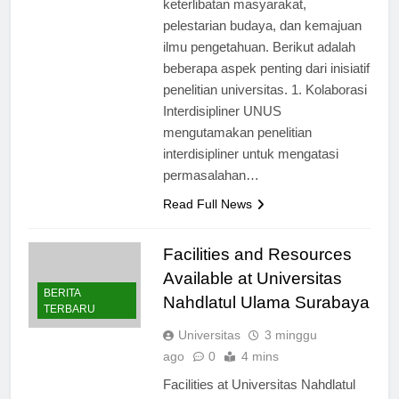
keterlibatan masyarakat,
pelestarian budaya, dan kemajuan
ilmu pengetahuan. Berikut adalah
beberapa aspek penting dari inisiatif
penelitian universitas. 1. Kolaborasi
Interdisipliner UNUS
mengutamakan penelitian
interdisipliner untuk mengatasi
permasalahan…
Read Full News
Facilities and Resources
Available at Universitas
BERITA
Nahdlatul Ulama Surabaya
TERBARU
Universitas
3 minggu
ago
0
4 mins