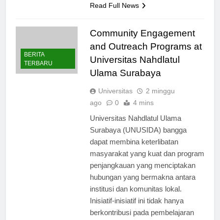
Read Full News
Community Engagement
and Outreach Programs at
BERITA
Universitas Nahdlatul
TERBARU
Ulama Surabaya
Universitas
2 minggu
ago
0
4 mins
Universitas Nahdlatul Ulama
Surabaya (UNUSIDA) bangga
dapat membina keterlibatan
masyarakat yang kuat dan program
penjangkauan yang menciptakan
hubungan yang bermakna antara
institusi dan komunitas lokal.
Inisiatif-inisiatif ini tidak hanya