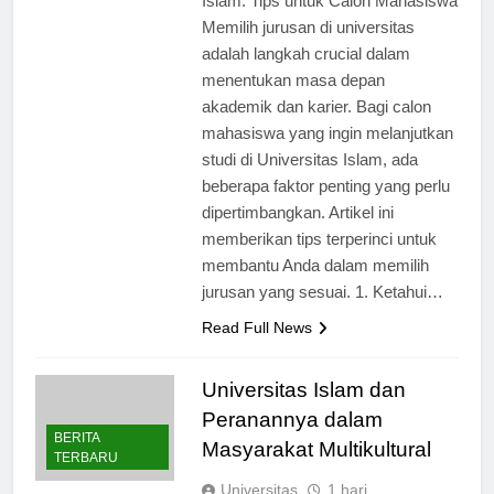
Islam: Tips untuk Calon Mahasiswa
Memilih jurusan di universitas
adalah langkah crucial dalam
menentukan masa depan
akademik dan karier. Bagi calon
mahasiswa yang ingin melanjutkan
studi di Universitas Islam, ada
beberapa faktor penting yang perlu
dipertimbangkan. Artikel ini
memberikan tips terperinci untuk
membantu Anda dalam memilih
jurusan yang sesuai. 1. Ketahui…
Read Full News
Universitas Islam dan
Peranannya dalam
BERITA
Masyarakat Multikultural
TERBARU