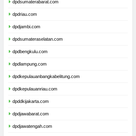
dpdsumaterabarat.com
dpdriau.com
dpdjambi.com
dpdsumateraselatan.com
dpdbengkulu.com
dpdlampung.com
dpdkepulauanbangkabelitung.com
dpdkepulauanriau.com
dpddkijakarta.com
dpdjawabarat.com
dpdjawatengah.com