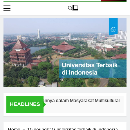
Live Now
lam dan Peranannya dalam Masyarakat Multikultural
Stud
HEADLINES
1 Hari