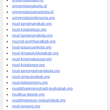
universitassalor.id
universitasjakarta.id
universitassamarinda.id
universitasindonesia.org
rsud-tangerangkab.org
rsud-kotabekasi.org
rsud-tangerangkota.org
rsucnd-acehbaratkab.org
rsud-pasuruankota.org
rsud-limapuluhkotakab.org
rsud-kotamakassar.org
rsud-kotabogor.org
rsud-tanjungpinangkota.org
rsud-simeuluekab.org
rsud-tpikepriprov.org
rsuddrloekmonohadi-kuduskab.org
rsudksa-depok.org
rsudrtnotopuro-sidoarjokab.org