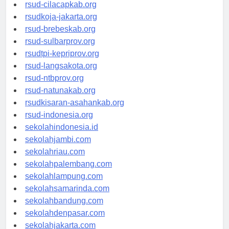
rsud-sintang.org
rsud-cilacapkab.org
rsudkoja-jakarta.org
rsud-brebeskab.org
rsud-sulbarprov.org
rsudtpi-kepriprov.org
rsud-langsakota.org
rsud-ntbprov.org
rsud-natunakab.org
rsudkisaran-asahankab.org
rsud-indonesia.org
sekolahindonesia.id
sekolahjambi.com
sekolahriau.com
sekolahpalembang.com
sekolahlampung.com
sekolahsamarinda.com
sekolahbandung.com
sekolahdenpasar.com