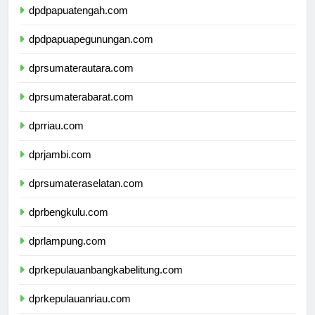
dpdpapuatengah.com
dpdpapuapegunungan.com
dprsumaterautara.com
dprsumaterabarat.com
dprriau.com
dprjambi.com
dprsumateraselatan.com
dprbengkulu.com
dprlampung.com
dprkepulauanbangkabelitung.com
dprkepulauanriau.com