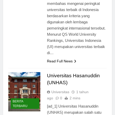
Rankings? Artikel ini akan
membahas mengenai peringkat
universitas terbaik di Indonesia
berdasarkan kriteria yang
digunakan oleh lembaga
pemeringkat internasional tersebut.
Menurut QS World University
Rankings, Universitas Indonesia
(UI) merupakan universitas terbaik
di…
Read Full News
Universitas Hasanuddin
(UNHAS)
Universitas
1 tahun
ago
0
2 mins
BERITA
[ad_1] Universitas Hasanuddin
TERBARU