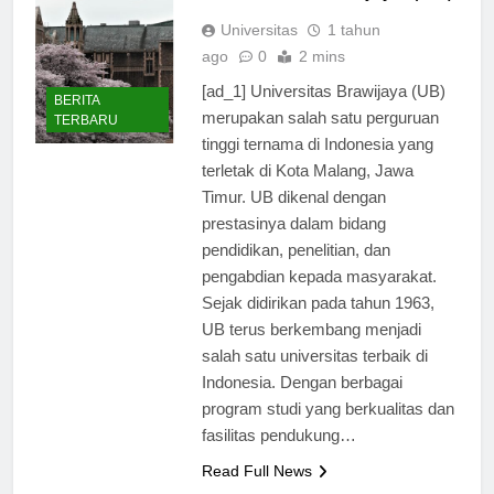
Universitas Brawijaya (UB)
Universitas
1 tahun
ago
0
2 mins
[ad_1] Universitas Brawijaya (UB)
BERITA
merupakan salah satu perguruan
TERBARU
tinggi ternama di Indonesia yang
terletak di Kota Malang, Jawa
Timur. UB dikenal dengan
prestasinya dalam bidang
pendidikan, penelitian, dan
pengabdian kepada masyarakat.
Sejak didirikan pada tahun 1963,
UB terus berkembang menjadi
salah satu universitas terbaik di
Indonesia. Dengan berbagai
program studi yang berkualitas dan
fasilitas pendukung…
Read Full News