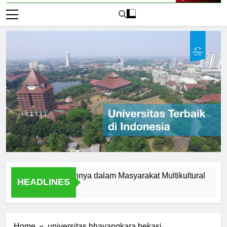
Live Now
am dan Peranannya dalam Masyarakat Multikultural
Studi
HEADLINES
1 Hari 