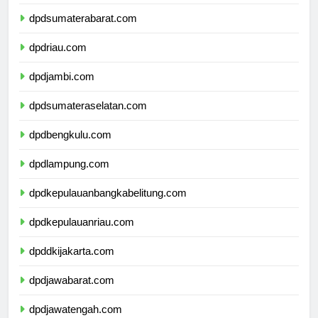
dpdsumaterautara.com
dpdsumaterabarat.com
dpdriau.com
dpdjambi.com
dpdsumateraselatan.com
dpdbengkulu.com
dpdlampung.com
dpdkepulauanbangkabelitung.com
dpdkepulauanriau.com
dpddkijakarta.com
dpdjawabarat.com