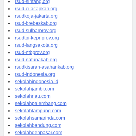
rsud-sintang.org
rsud-cilacapkab.org
rsudkoja-jakarta.org
rsud-brebeskab.org
rsud-sulbarprov.org
rsudtpi-kepriprov.org
rsud-langsakota.org
rsud-ntbprov.org
rsud-natunakab.org
rsudkisaran-asahankab.org
rsud-indonesia.org
sekolahindonesia.id
sekolahjambi.com
sekolahriau.com
sekolahpalembang.com
sekolahlampung.com
sekolahsamarinda.com
sekolahbandung.com