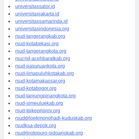
universitaswalesi.id
universitassalor.id
universitasjakarta.id
universitassamarinda.id
universitasindonesia.org
rsud-tangerangkab.org
rsud-kotabekasi.org
rsud-tangerangkota.org
rsucnd-acehbaratkab.org
rsud-pasuruankota.org
rsud-limapuluhkotakab.org
rsud-kotamakassar.org
rsud-kotabogor.org
rsud-tanjungpinangkota.org
rsud-simeuluekab.org
rsud-tpikepriprov.org
rsuddrloekmonohadi-kuduskab.org
rsudksa-depok.org
rsudrtnotopuro-sidoarjokab.org