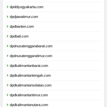
dpdjawatengah.com
dpddiyogyakarta.com
dpdjawatimur.com
dpdbanten.com
dpdbali.com
dpdnusatenggarabarat.com
dpdnusatenggaratimur.com
dpdkalimantanbarat.com
dpdkalimantantengah.com
dpdkalimantanselatan.com
dpdkalimantantimur.com