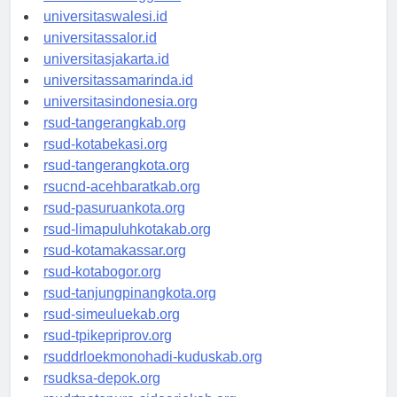
universitaswanggar.id
universitaswalesi.id
universitassalor.id
universitasjakarta.id
universitassamarinda.id
universitasindonesia.org
rsud-tangerangkab.org
rsud-kotabekasi.org
rsud-tangerangkota.org
rsucnd-acehbaratkab.org
rsud-pasuruankota.org
rsud-limapuluhkotakab.org
rsud-kotamakassar.org
rsud-kotabogor.org
rsud-tanjungpinangkota.org
rsud-simeuluekab.org
rsud-tpikepriprov.org
rsuddrloekmonohadi-kuduskab.org
rsudksa-depok.org