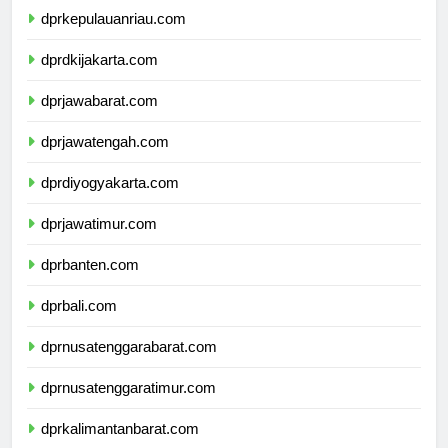
dprkepulauanriau.com
dprdkijakarta.com
dprjawabarat.com
dprjawatengah.com
dprdiyogyakarta.com
dprjawatimur.com
dprbanten.com
dprbali.com
dprnusatenggarabarat.com
dprnusatenggaratimur.com
dprkalimantanbarat.com