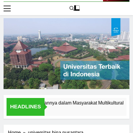
Live Now
slam dan Peranannya dalam Masyarakat Multikultural
Stud
HEADLINES
1 Har