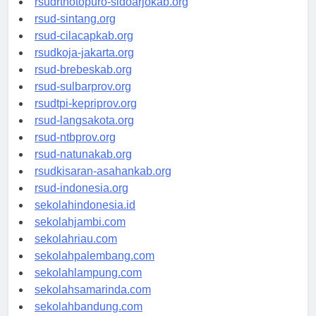
rsudrtnotopuro-sidoarjokab.org
rsud-sintang.org
rsud-cilacapkab.org
rsudkoja-jakarta.org
rsud-brebeskab.org
rsud-sulbarprov.org
rsudtpi-kepriprov.org
rsud-langsakota.org
rsud-ntbprov.org
rsud-natunakab.org
rsudkisaran-asahankab.org
rsud-indonesia.org
sekolahindonesia.id
sekolahjambi.com
sekolahriau.com
sekolahpalembang.com
sekolahlampung.com
sekolahsamarinda.com