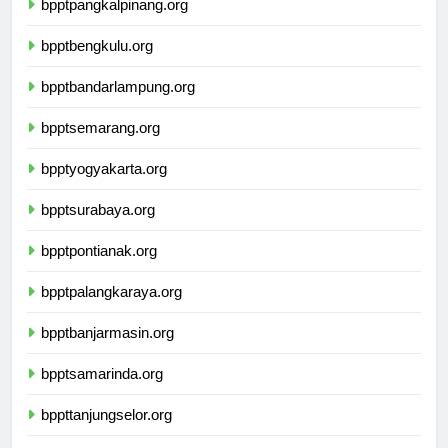
bpptpangkalpinang.org
bpptbengkulu.org
bpptbandarlampung.org
bpptsemarang.org
bpptyogyakarta.org
bpptsurabaya.org
bpptpontianak.org
bpptpalangkaraya.org
bpptbanjarmasin.org
bpptsamarinda.org
bppttanjungselor.org