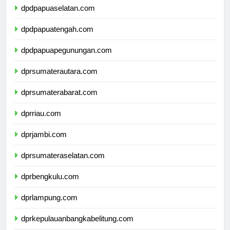
dpdpapuaselatan.com
dpdpapuatengah.com
dpdpapuapegunungan.com
dprsumaterautara.com
dprsumaterabarat.com
dprriau.com
dprjambi.com
dprsumateraselatan.com
dprbengkulu.com
dprlampung.com
dprkepulauanbangkabelitung.com