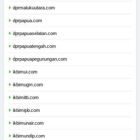
dprmaluku.com
dprmalukuutara.com
dprpapua.com
dprpapuaselatan.com
dprpapuatengah.com
dprpapuapegunungan.com
ikbimui.com
ikbimugm.com
ikbimitb.com
ikbimipb.com
ikbimunair.com