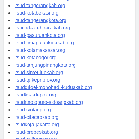
universitasindonesia.org
rsud-tangerangkab.org
rsud-kotabekasi.org
rsud-tangerangkota.org
rsucnd-acehbaratkab.org
rsud-pasuruankota.org
rsud-limapuluhkotakab.org
rsud-kotamakassar.org
rsud-kotabogor.org
rsud-tanjungpinangkota.org
rsud-simeuluekab.org
rsud-tpikepriprov.org
rsuddrloekmonohadi-kuduskab.org
rsudksa-depok.org
rsudrtnotopuro-sidoarjokab.org
rsud-sintang.org
rsud-cilacapkab.org
rsudkoja-jakarta.org
rsud-brebeskab.org