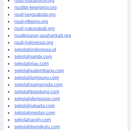
rsud-sulbarprov.org
rsudtpi-kepriprov.org
rsud-langsakota.org
rsud-ntbprov.org
rsud-natunakab.org
rsudkisaran-asahankab.org
rsud-indonesia.org
sekolahindonesia.id
sekolahjambi.com
sekolahriau.com
sekolahpalembang.com
sekolahlampung.com
sekolahsamarinda.com
sekolahbandung.com
sekolahdenpasar.com
sekolahjakarta.com
sekolahmedan.com
sekolahaceh.com