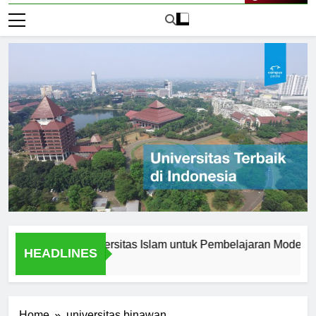
Live Now
novasi di Universitas Islam untuk Pembelajaran Modern
K
HEADLINES
2