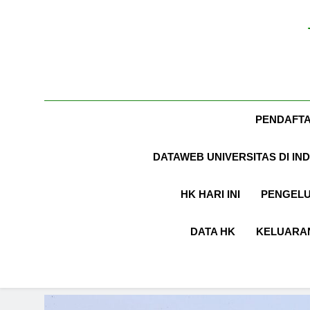
PENDAFT
DATAWEB UNIVERSITAS DI IN
HK HARI INI
PENGEL
DATA HK
KELUARA