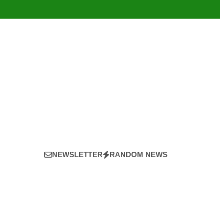
NEWSLETTER
RANDOM NEWS