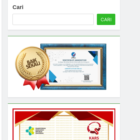
Cari
CARI