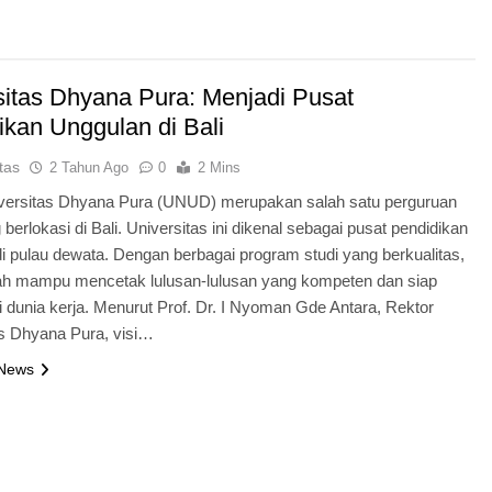
sitas Dhyana Pura: Menjadi Pusat
ikan Unggulan di Bali
tas
2 Tahun Ago
0
2 Mins
iversitas Dhyana Pura (UNUD) merupakan salah satu perguruan
g berlokasi di Bali. Universitas ini dikenal sebagai pusat pendidikan
i pulau dewata. Dengan berbagai program studi yang berkualitas,
h mampu mencetak lulusan-lulusan yang kompeten dan siap
i dunia kerja. Menurut Prof. Dr. I Nyoman Gde Antara, Rektor
as Dhyana Pura, visi…
 News