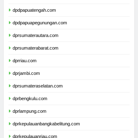
dpdpapuaselatan.com
dpdpapuatengah.com
dpdpapuapegunungan.com
dprsumaterautara.com
dprsumaterabarat.com
dprriau.com
dprjambi.com
dprsumateraselatan.com
dprbengkulu.com
dprlampung.com
dprkepulauanbangkabelitung.com