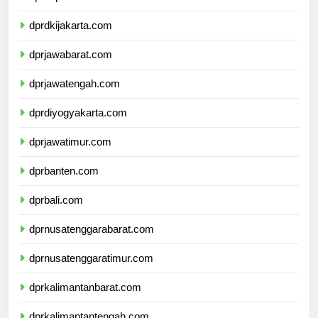
dprkepulauanriau.com
dprdkijakarta.com
dprjawabarat.com
dprjawatengah.com
dprdiyogyakarta.com
dprjawatimur.com
dprbanten.com
dprbali.com
dprnusatenggarabarat.com
dprnusatenggaratimur.com
dprkalimantanbarat.com