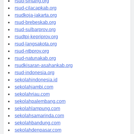
rsud-sintang.org
rsud-cilacapkab.org
rsudkoja-jakarta.org
rsud-brebeskab.org
rsud-sulbarprov.org
rsudtpi-kepriprov.org
rsud-langsakota.org
rsud-ntbprov.org
rsud-natunakab.org
rsudkisaran-asahankab.org
rsud-indonesia.org
sekolahindonesia.id
sekolahjambi.com
sekolahriau.com
sekolahpalembang.com
sekolahlampung.com
sekolahsamarinda.com
sekolahbandung.com