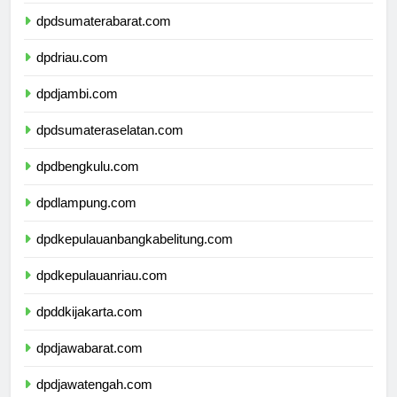
dpdsumaterautara.com
dpdsumaterabarat.com
dpdriau.com
dpdjambi.com
dpdsumateraselatan.com
dpdbengkulu.com
dpdlampung.com
dpdkepulauanbangkabelitung.com
dpdkepulauanriau.com
dpddkijakarta.com
dpdjawabarat.com