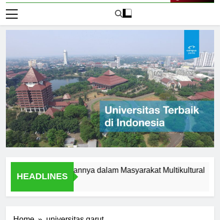
Live Now
slam dan Peranannya dalam Masyarakat Multikultural
Stu
HEADLINES
1 Har