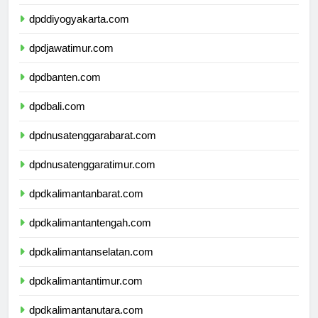
dpdjawatengah.com
dpddiyogyakarta.com
dpdjawatimur.com
dpdbanten.com
dpdbali.com
dpdnusatenggarabarat.com
dpdnusatenggaratimur.com
dpdkalimantanbarat.com
dpdkalimantantengah.com
dpdkalimantanselatan.com
dpdkalimantantimur.com