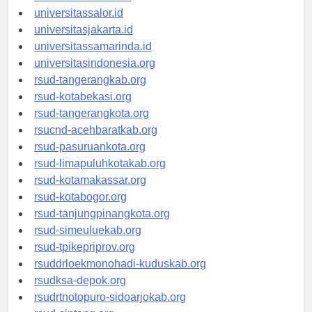
universitaswalesi.id
universitassalor.id
universitasjakarta.id
universitassamarinda.id
universitasindonesia.org
rsud-tangerangkab.org
rsud-kotabekasi.org
rsud-tangerangkota.org
rsucnd-acehbaratkab.org
rsud-pasuruankota.org
rsud-limapuluhkotakab.org
rsud-kotamakassar.org
rsud-kotabogor.org
rsud-tanjungpinangkota.org
rsud-simeuluekab.org
rsud-tpikepriprov.org
rsuddrloekmonohadi-kuduskab.org
rsudksa-depok.org
rsudrtnotopuro-sidoarjokab.org