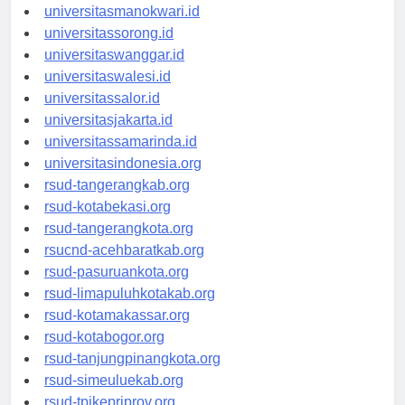
universitaspapua.id
universitasmanokwari.id
universitassorong.id
universitaswanggar.id
universitaswalesi.id
universitassalor.id
universitasjakarta.id
universitassamarinda.id
universitasindonesia.org
rsud-tangerangkab.org
rsud-kotabekasi.org
rsud-tangerangkota.org
rsucnd-acehbaratkab.org
rsud-pasuruankota.org
rsud-limapuluhkotakab.org
rsud-kotamakassar.org
rsud-kotabogor.org
rsud-tanjungpinangkota.org
rsud-simeuluekab.org