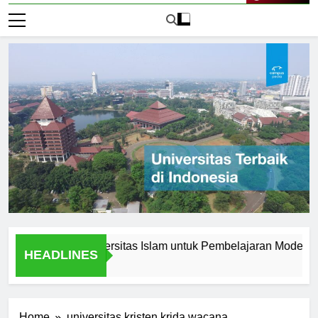
Live Now
Inovasi di Universitas Islam untuk Pembelajaran Modern
HEADLINES
1