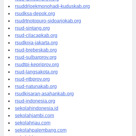
rsud-tpikepriprov.org
rsuddrloekmonohadi-kuduskab.org
rsudksa-depok.org
rsudrtnotopuro-sidoarjokab.org
rsud-sintang.org
rsud-cilacapkab.org
rsudkoja-jakarta.org
rsud-brebeskab.org
rsud-sulbarprov.org
rsudtpi-kepriprov.org
rsud-langsakota.org
rsud-ntbprov.org
rsud-natunakab.org
rsudkisaran-asahankab.org
rsud-indonesia.org
sekolahindonesia.id
sekolahjambi.com
sekolahriau.com
sekolahpalembang.com