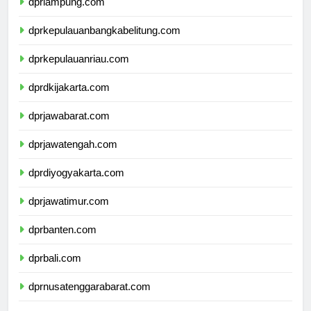
dprlampung.com
dprkepulauanbangkabelitung.com
dprkepulauanriau.com
dprdkijakarta.com
dprjawabarat.com
dprjawatengah.com
dprdiyogyakarta.com
dprjawatimur.com
dprbanten.com
dprbali.com
dprnusatenggarabarat.com