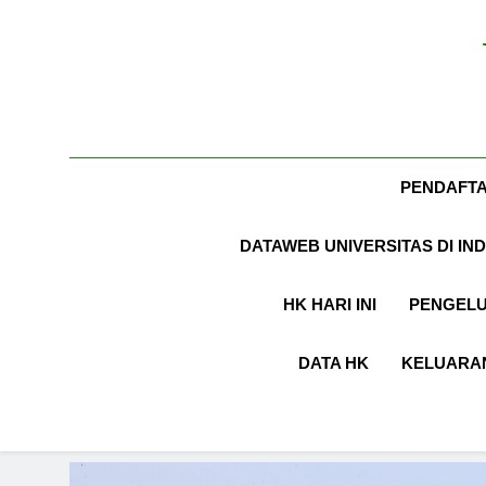
PENDAFT
DATAWEB UNIVERSITAS DI IN
HK HARI INI
PENGEL
DATA HK
KELUARA