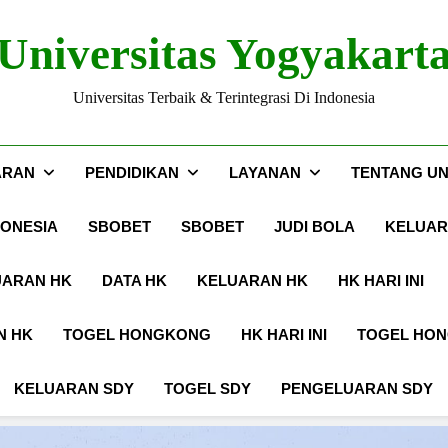
Universitas Yogyakart
Universitas Terbaik & Terintegrasi Di Indonesia
ARAN
PENDIDIKAN
LAYANAN
TENTANG UN
DONESIA
SBOBET
SBOBET
JUDI BOLA
KELUAR
UARAN HK
DATA HK
KELUARAN HK
HK HARI INI
N HK
TOGEL HONGKONG
HK HARI INI
TOGEL HO
KELUARAN SDY
TOGEL SDY
PENGELUARAN SDY