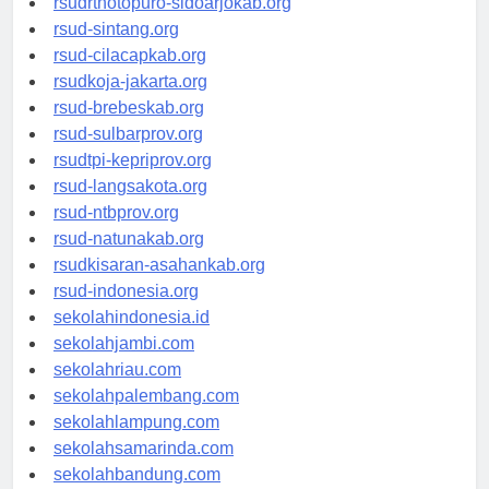
rsudrtnotopuro-sidoarjokab.org
rsud-sintang.org
rsud-cilacapkab.org
rsudkoja-jakarta.org
rsud-brebeskab.org
rsud-sulbarprov.org
rsudtpi-kepriprov.org
rsud-langsakota.org
rsud-ntbprov.org
rsud-natunakab.org
rsudkisaran-asahankab.org
rsud-indonesia.org
sekolahindonesia.id
sekolahjambi.com
sekolahriau.com
sekolahpalembang.com
sekolahlampung.com
sekolahsamarinda.com