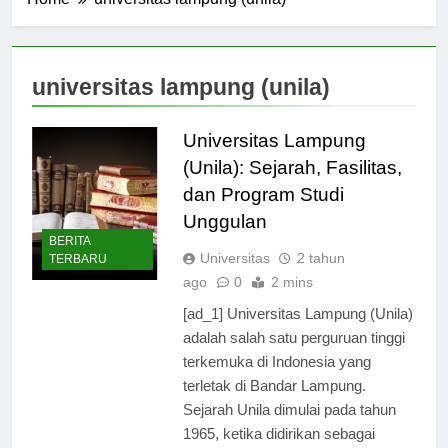
Home
universitas lampung (unila)
universitas lampung (unila)
Universitas Lampung
(Unila): Sejarah, Fasilitas,
dan Program Studi
Unggulan
BERITA
Universitas
2 tahun
TERBARU
ago
0
2 mins
[ad_1] Universitas Lampung (Unila)
adalah salah satu perguruan tinggi
terkemuka di Indonesia yang
terletak di Bandar Lampung.
Sejarah Unila dimulai pada tahun