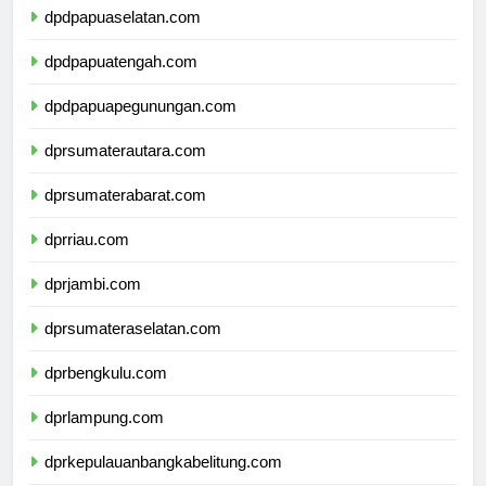
dpdpapuaselatan.com
dpdpapuatengah.com
dpdpapuapegunungan.com
dprsumaterautara.com
dprsumaterabarat.com
dprriau.com
dprjambi.com
dprsumateraselatan.com
dprbengkulu.com
dprlampung.com
dprkepulauanbangkabelitung.com