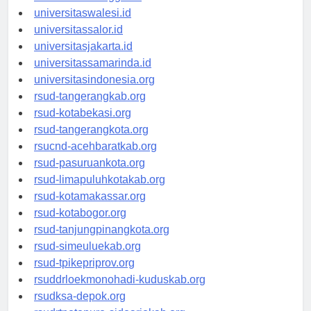
universitaswanggar.id
universitaswalesi.id
universitassalor.id
universitasjakarta.id
universitassamarinda.id
universitasindonesia.org
rsud-tangerangkab.org
rsud-kotabekasi.org
rsud-tangerangkota.org
rsucnd-acehbaratkab.org
rsud-pasuruankota.org
rsud-limapuluhkotakab.org
rsud-kotamakassar.org
rsud-kotabogor.org
rsud-tanjungpinangkota.org
rsud-simeuluekab.org
rsud-tpikepriprov.org
rsuddrloekmonohadi-kuduskab.org
rsudksa-depok.org