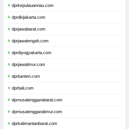
dprkepulauanriau.com
dprdkijakarta.com
dprjawabarat.com
dprjawatengah.com
dprdiyogyakarta.com
dprjawatimur.com
dprbanten.com
dprbali.com
dprnusatenggarabarat.com
dprnusatenggaratimur.com
dprkalimantanbarat.com