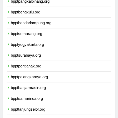
bpptpangkalpinang.org
bpptbengkulu.org
bpptbandarlampung.org
bpptsemarang.org
bpptyogyakarta.org
bpptsurabaya.org
bpptpontianak.org
bpptpalangkaraya.org
bpptbanjarmasin.org
bpptsamarinda.org
bppttanjungselor.org