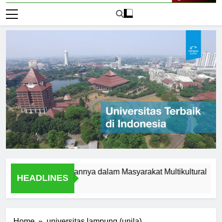
Live Now
slam dan Peranannya dalam Masyarakat Multikultural
Stu
HEADLINES
1 Har