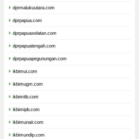
dprmaluku.com
dprmalukuutara.com
dprpapua.com
dprpapuaselatan.com
dprpapuatengah.com
dprpapuapegunungan.com
ikbimui.com
ikbimugm.com
ikbimitb.com
ikbimipb.com
ikbimunair.com