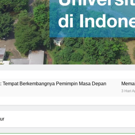
gnya Pemimpin Masa Depan
Memahami Kurikulum Universi
3 Hari Ago
ur