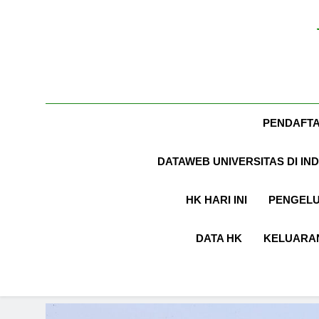
PENDAFT
DATAWEB UNIVERSITAS DI IN
HK HARI INI
PENGEL
DATA HK
KELUARA