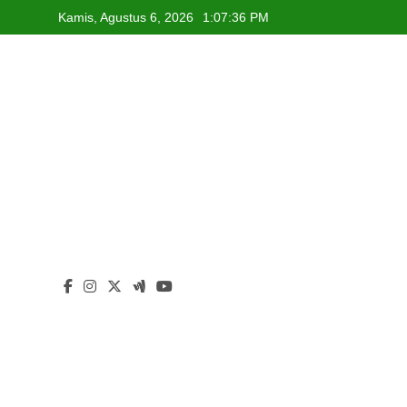
Skip
Kamis, Agustus 6, 2026
1:07:38 PM
to
content