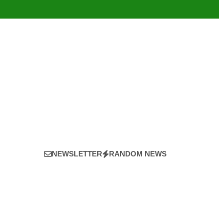
NEWSLETTER
RANDOM NEWS