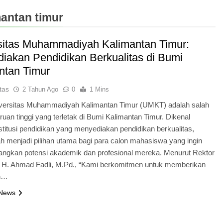
antan timur
sitas Muhammadiyah Kalimantan Timur:
iakan Pendidikan Berkualitas di Bumi
ntan Timur
tas
2 Tahun Ago
0
1 Mins
iversitas Muhammadiyah Kalimantan Timur (UMKT) adalah salah
ruan tinggi yang terletak di Bumi Kalimantan Timur. Dikenal
stitusi pendidikan yang menyediakan pendidikan berkualitas,
h menjadi pilihan utama bagi para calon mahasiswa yang ingin
gkan potensi akademik dan profesional mereka. Menurut Rektor
 H. Ahmad Fadli, M.Pd., “Kami berkomitmen untuk memberikan
an…
 News