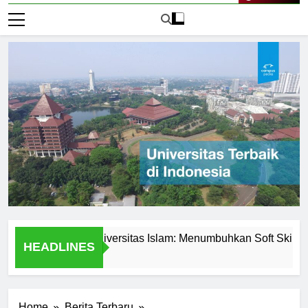
Live Now
akurikuler di Universitas Islam: Menumbuhkan Soft Skills
J
HEADLINES
1