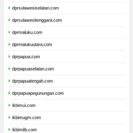
dprsulawesibarat.com
dprsulawesiselatan.com
dprsulawesitenggara.com
dprmaluku.com
dprmalukuutara.com
dprpapua.com
dprpapuaselatan.com
dprpapuatengah.com
dprpapuapegunungan.com
ikbimui.com
ikbimugm.com