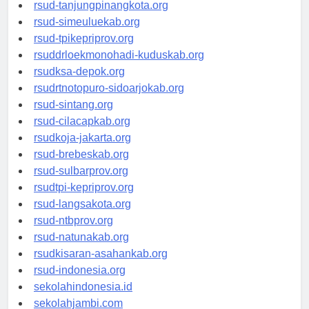
rsud-kotabogor.org
rsud-tanjungpinangkota.org
rsud-simeuluekab.org
rsud-tpikepriprov.org
rsuddrloekmonohadi-kuduskab.org
rsudksa-depok.org
rsudrtnotopuro-sidoarjokab.org
rsud-sintang.org
rsud-cilacapkab.org
rsudkoja-jakarta.org
rsud-brebeskab.org
rsud-sulbarprov.org
rsudtpi-kepriprov.org
rsud-langsakota.org
rsud-ntbprov.org
rsud-natunakab.org
rsudkisaran-asahankab.org
rsud-indonesia.org
sekolahindonesia.id