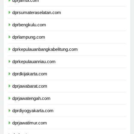
dprjambi.com
dprsumateraselatan.com
dprbengkulu.com
dprlampung.com
dprkepulauanbangkabelitung.com
dprkepulauanriau.com
dprdkijakarta.com
dprjawabarat.com
dprjawatengah.com
dprdiyogyakarta.com
dprjawatimur.com