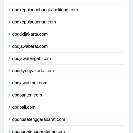
dpdlampung.com
dpdkepulauanbangkabelitung.com
dpdkepulauanriau.com
dpddkijakarta.com
dpdjawabarat.com
dpdjawatengah.com
dpddiyogyakarta.com
dpdjawatimur.com
dpdbanten.com
dpdbali.com
dpdnusatenggarabarat.com