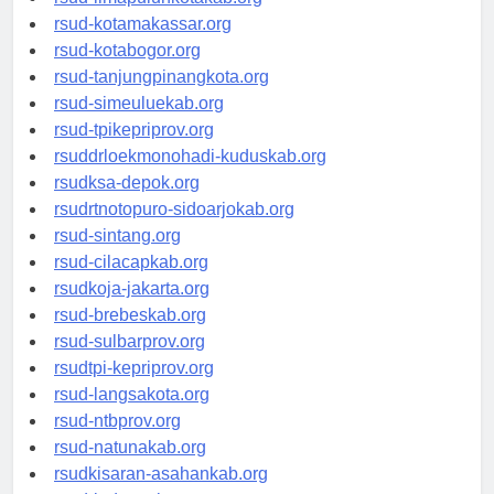
rsud-limapuluhkotakab.org
rsud-kotamakassar.org
rsud-kotabogor.org
rsud-tanjungpinangkota.org
rsud-simeuluekab.org
rsud-tpikepriprov.org
rsuddrloekmonohadi-kuduskab.org
rsudksa-depok.org
rsudrtnotopuro-sidoarjokab.org
rsud-sintang.org
rsud-cilacapkab.org
rsudkoja-jakarta.org
rsud-brebeskab.org
rsud-sulbarprov.org
rsudtpi-kepriprov.org
rsud-langsakota.org
rsud-ntbprov.org
rsud-natunakab.org
rsudkisaran-asahankab.org