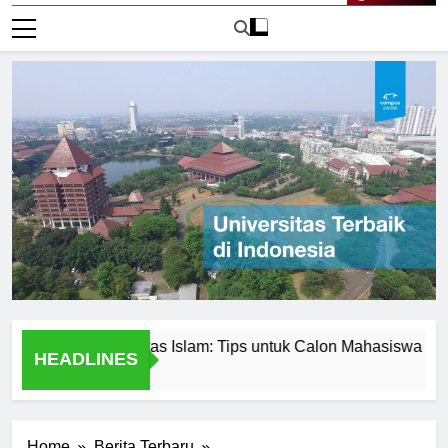
Live Now
san di Universitas Islam: Tips untuk Calon Mahasiswa
Un
HEADLINES
1 H