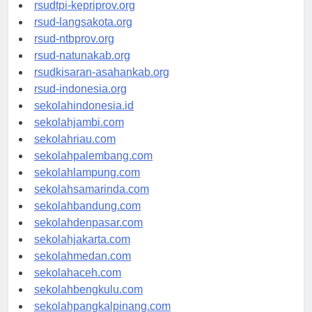
rsud-sulbarprov.org
rsudtpi-kepriprov.org
rsud-langsakota.org
rsud-ntbprov.org
rsud-natunakab.org
rsudkisaran-asahankab.org
rsud-indonesia.org
sekolahindonesia.id
sekolahjambi.com
sekolahriau.com
sekolahpalembang.com
sekolahlampung.com
sekolahsamarinda.com
sekolahbandung.com
sekolahdenpasar.com
sekolahjakarta.com
sekolahmedan.com
sekolahaceh.com
sekolahbengkulu.com