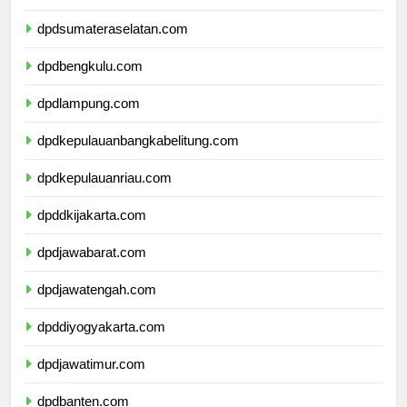
dpdjambi.com
dpdsumateraselatan.com
dpdbengkulu.com
dpdlampung.com
dpdkepulauanbangkabelitung.com
dpdkepulauanriau.com
dpddkijakarta.com
dpdjawabarat.com
dpdjawatengah.com
dpddiyogyakarta.com
dpdjawatimur.com