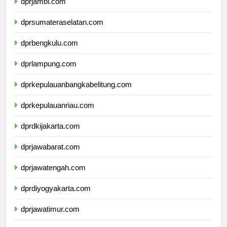
dprjambi.com
dprsumateraselatan.com
dprbengkulu.com
dprlampung.com
dprkepulauanbangkabelitung.com
dprkepulauanriau.com
dprdkijakarta.com
dprjawabarat.com
dprjawatengah.com
dprdiyogyakarta.com
dprjawatimur.com