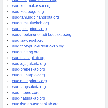
rsud-limapuluhkotakab.org
rsud-kotamakassar.org
rsud-kotabogor.org
rsud-tanjungpinangkota.org
rsud-simeuluekab.org
rsud-tpikepriprov.org
rsuddrloekmonohadi-kuduskab.org
rsudksa-depok.org
rsudrtnotopuro-sidoarjokab.org
rsud-sintang.org
rsud-cilacapkab.org
rsudkoja-jakarta.org
rsud-brebeskab.org
rsud-sulbarprov.org
rsudtpi-kepriprov.org
rsud-langsakota.org
rsud-ntbprov.org
rsud-natunakab.org