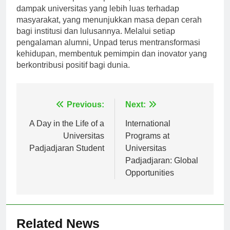
bukan sekedar prestasi pribadi; hal ini mewakili
dampak universitas yang lebih luas terhadap
masyarakat, yang menunjukkan masa depan cerah
bagi institusi dan lulusannya. Melalui setiap
pengalaman alumni, Unpad terus mentransformasi
kehidupan, membentuk pemimpin dan inovator yang
berkontribusi positif bagi dunia.
Navigasi
Previous:
Next:
pos
A Day in the Life of a
International
Universitas
Programs at
Padjadjaran Student
Universitas
Padjadjaran: Global
Opportunities