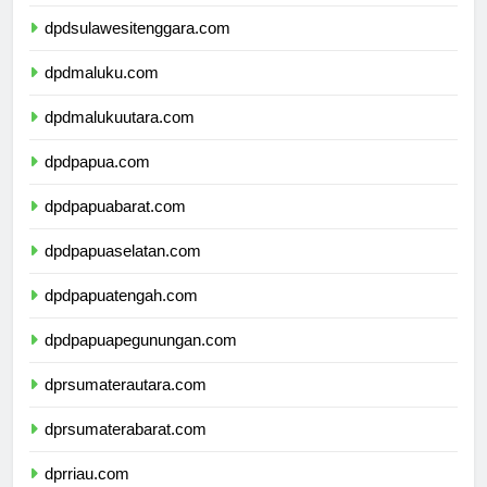
dpdsulawesiselatan.com
dpdsulawesitenggara.com
dpdmaluku.com
dpdmalukuutara.com
dpdpapua.com
dpdpapuabarat.com
dpdpapuaselatan.com
dpdpapuatengah.com
dpdpapuapegunungan.com
dprsumaterautara.com
dprsumaterabarat.com