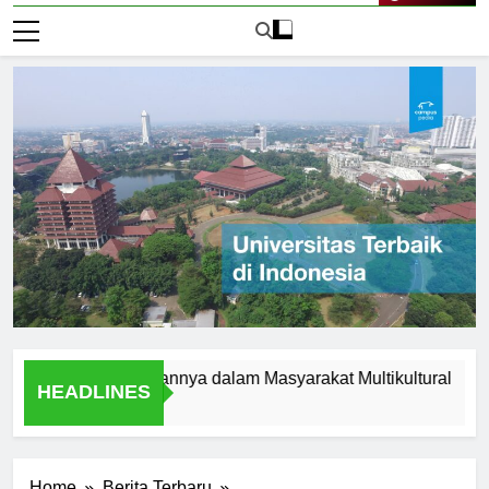
Live Now
lam dan Peranannya dalam Masyarakat Multikultural
Stud
HEADLINES
1 Hari