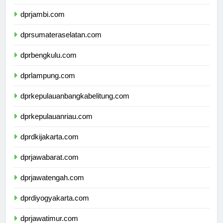
dprriau.com
dprjambi.com
dprsumateraselatan.com
dprbengkulu.com
dprlampung.com
dprkepulauanbangkabelitung.com
dprkepulauanriau.com
dprdkijakarta.com
dprjawabarat.com
dprjawatengah.com
dprdiyogyakarta.com