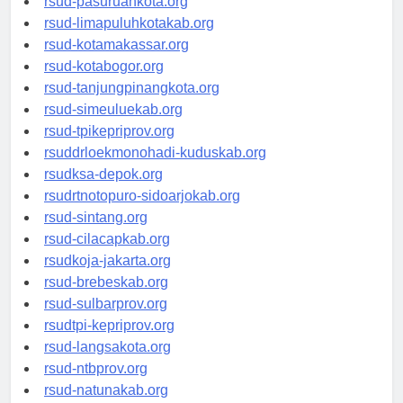
rsud-pasuruankota.org
rsud-limapuluhkotakab.org
rsud-kotamakassar.org
rsud-kotabogor.org
rsud-tanjungpinangkota.org
rsud-simeuluekab.org
rsud-tpikepriprov.org
rsuddrloekmonohadi-kuduskab.org
rsudksa-depok.org
rsudrtnotopuro-sidoarjokab.org
rsud-sintang.org
rsud-cilacapkab.org
rsudkoja-jakarta.org
rsud-brebeskab.org
rsud-sulbarprov.org
rsudtpi-kepriprov.org
rsud-langsakota.org
rsud-ntbprov.org