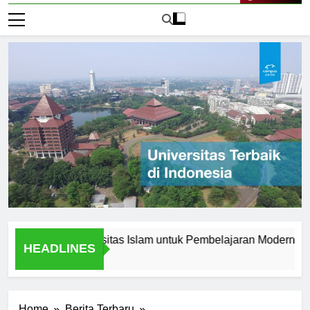
Live Now
ovasi di Universitas Islam untuk Pembelajaran Modern
Ko
HEADLINES
1 H