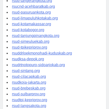
rsud-tangerangkota.org
rsucnd-acehbaratkab.org
rsud-pasuruankota.org
rsud-limapuluhkotakab.org
rsud-kotamakassar.org
rsud-kotabogor.org
rsud-tanjungpinangkota.org
rsud-simeuluekab.org
rsud-tpikepriprov.org
rsuddrloekmonohadi-kuduskab.org
rsudksa-depok.org
rsudrtnotopuro-sidoarjokab.org
rsud-sintang.org
rsud-cilacapkab.org
rsudkoja-jakarta.org
rsud-brebeskab.org
rsud-sulbarprov.org
rsudtpi-kepriprov.org