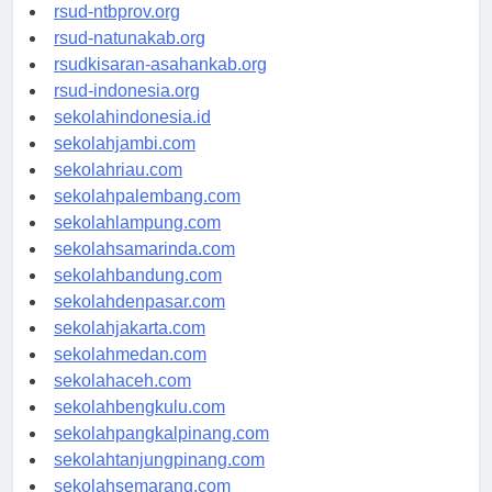
rsud-langsakota.org
rsud-ntbprov.org
rsud-natunakab.org
rsudkisaran-asahankab.org
rsud-indonesia.org
sekolahindonesia.id
sekolahjambi.com
sekolahriau.com
sekolahpalembang.com
sekolahlampung.com
sekolahsamarinda.com
sekolahbandung.com
sekolahdenpasar.com
sekolahjakarta.com
sekolahmedan.com
sekolahaceh.com
sekolahbengkulu.com
sekolahpangkalpinang.com
sekolahtanjungpinang.com