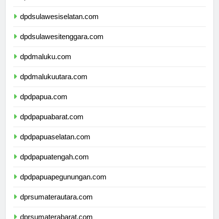
dpdsulawesibarat.com
dpdsulawesiselatan.com
dpdsulawesitenggara.com
dpdmaluku.com
dpdmalukuutara.com
dpdpapua.com
dpdpapuabarat.com
dpdpapuaselatan.com
dpdpapuatengah.com
dpdpapuapegunungan.com
dprsumaterautara.com