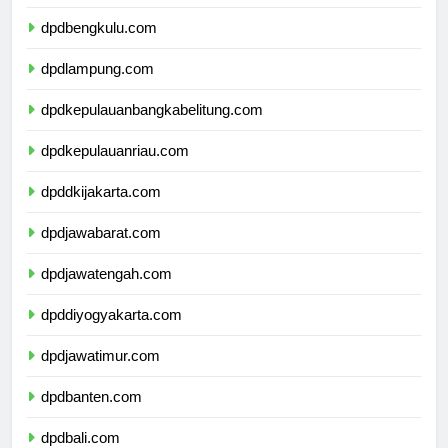
dpdsumateraselatan.com
dpdbengkulu.com
dpdlampung.com
dpdkepulauanbangkabelitung.com
dpdkepulauanriau.com
dpddkijakarta.com
dpdjawabarat.com
dpdjawatengah.com
dpddiyogyakarta.com
dpdjawatimur.com
dpdbanten.com