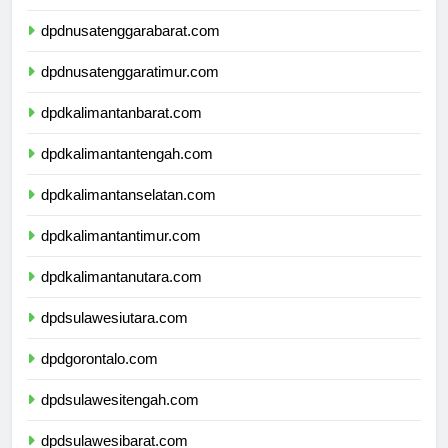
dpdbali.com
dpdnusatenggarabarat.com
dpdnusatenggaratimur.com
dpdkalimantanbarat.com
dpdkalimantantengah.com
dpdkalimantanselatan.com
dpdkalimantantimur.com
dpdkalimantanutara.com
dpdsulawesiutara.com
dpdgorontalo.com
dpdsulawesitengah.com