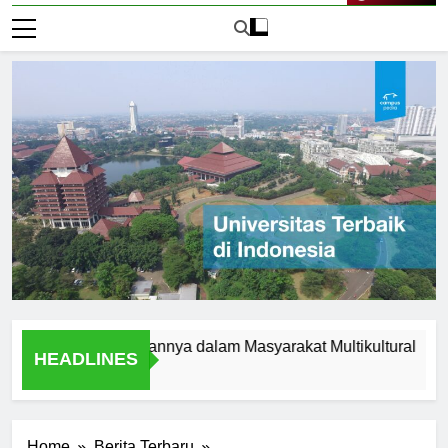
Live Now
slam dan Peranannya dalam Masyarakat Multikultural
Stud
HEADLINES
2 Har