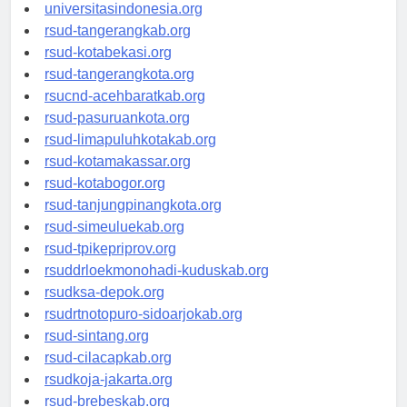
universitassamarinda.id
universitasindonesia.org
rsud-tangerangkab.org
rsud-kotabekasi.org
rsud-tangerangkota.org
rsucnd-acehbaratkab.org
rsud-pasuruankota.org
rsud-limapuluhkotakab.org
rsud-kotamakassar.org
rsud-kotabogor.org
rsud-tanjungpinangkota.org
rsud-simeuluekab.org
rsud-tpikepriprov.org
rsuddrloekmonohadi-kuduskab.org
rsudksa-depok.org
rsudrtnotopuro-sidoarjokab.org
rsud-sintang.org
rsud-cilacapkab.org
rsudkoja-jakarta.org