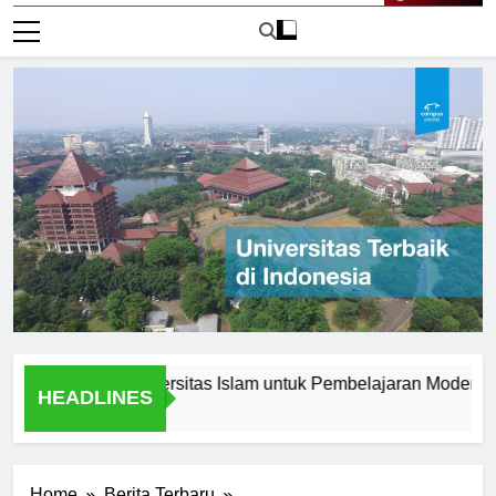
Live Now
novasi di Universitas Islam untuk Pembelajaran Modern
K
HEADLINES
1