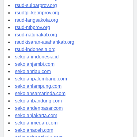
rsud-brebeskab.org
rsud-sulbarprov.org
rsudtpi-kepriprov.org
rsud-langsakota.org
rsud-ntbprov.org
rsud-natunakab.org
rsudkisaran-asahankab.org
rsud-indonesia.org
sekolahindonesia.id
sekolahjambi.com
sekolahriau.com
sekolahpalembang.com
sekolahlampung.com
sekolahsamarinda.com
sekolahbandung.com
sekolahdenpasar.com
sekolahjakarta.com
sekolahmedan.com
sekolahaceh.com