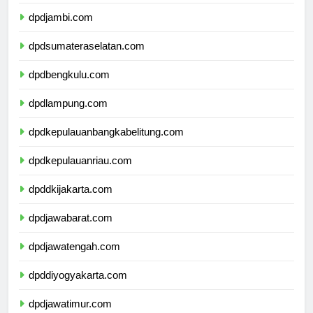
dpdriau.com
dpdjambi.com
dpdsumateraselatan.com
dpdbengkulu.com
dpdlampung.com
dpdkepulauanbangkabelitung.com
dpdkepulauanriau.com
dpddkijakarta.com
dpdjawabarat.com
dpdjawatengah.com
dpddiyogyakarta.com