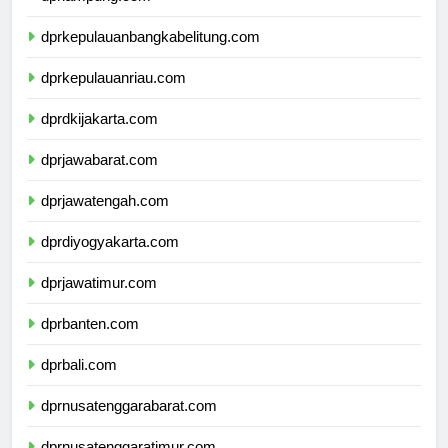
dprlampung.com
dprkepulauanbangkabelitung.com
dprkepulauanriau.com
dprdkijakarta.com
dprjawabarat.com
dprjawatengah.com
dprdiyogyakarta.com
dprjawatimur.com
dprbanten.com
dprbali.com
dprnusatenggarabarat.com