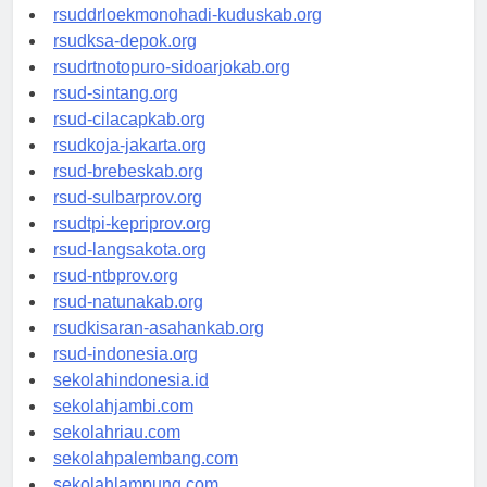
rsud-tpikepriprov.org
rsuddrloekmonohadi-kuduskab.org
rsudksa-depok.org
rsudrtnotopuro-sidoarjokab.org
rsud-sintang.org
rsud-cilacapkab.org
rsudkoja-jakarta.org
rsud-brebeskab.org
rsud-sulbarprov.org
rsudtpi-kepriprov.org
rsud-langsakota.org
rsud-ntbprov.org
rsud-natunakab.org
rsudkisaran-asahankab.org
rsud-indonesia.org
sekolahindonesia.id
sekolahjambi.com
sekolahriau.com
sekolahpalembang.com