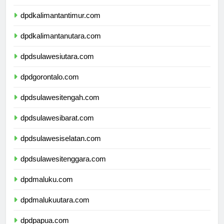
dpdkalimantanselatan.com
dpdkalimantantimur.com
dpdkalimantanutara.com
dpdsulawesiutara.com
dpdgorontalo.com
dpdsulawesitengah.com
dpdsulawesibarat.com
dpdsulawesiselatan.com
dpdsulawesitenggara.com
dpdmaluku.com
dpdmalukuutara.com