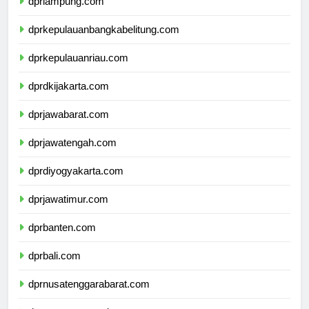
dprlampung.com
dprkepulauanbangkabelitung.com
dprkepulauanriau.com
dprdkijakarta.com
dprjawabarat.com
dprjawatengah.com
dprdiyogyakarta.com
dprjawatimur.com
dprbanten.com
dprbali.com
dprnusatenggarabarat.com