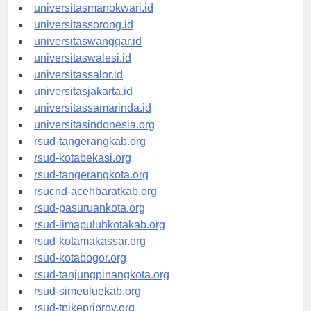
universitaspapua.id
universitasmanokwari.id
universitassorong.id
universitaswanggar.id
universitaswalesi.id
universitassalor.id
universitasjakarta.id
universitassamarinda.id
universitasindonesia.org
rsud-tangerangkab.org
rsud-kotabekasi.org
rsud-tangerangkota.org
rsucnd-acehbaratkab.org
rsud-pasuruankota.org
rsud-limapuluhkotakab.org
rsud-kotamakassar.org
rsud-kotabogor.org
rsud-tanjungpinangkota.org
rsud-simeuluekab.org