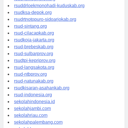
rsud-tpikepriprov.org
rsuddrloekmonohadi-kuduskab.org
rsudksa-depok.org
rsudrtnotopuro-sidoarjokab.org
rsud-sintang.org
rsud-cilacapkab.org
rsudkoja-jakarta.org
rsud-brebeskab.org
rsud-sulbarprov.org
rsudtpi-kepriprov.org
rsud-langsakota.org
rsud-ntbprov.org
rsud-natunakab.org
rsudkisaran-asahankab.org
rsud-indonesia.org
sekolahindonesia.id
sekolahjambi.com
sekolahriau.com
sekolahpalembang.com