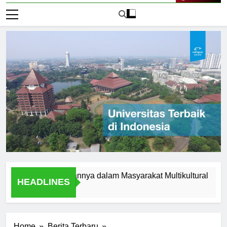
Live Now
lam dan Peranannya dalam Masyarakat Multikultural
Studi
HEADLINES
1 Hari