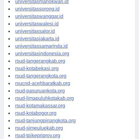
universitasmanokwari.id
universitassorong.id
universitaswanggar.id
universitaswalesi.id
universitassalor.id
universitasjakarta.id
universitassamarinda.id
universitasindonesia.org
rsud-tangerangkab.org
rsud-kotabekasi.org
rsud-tangerangkota.org
rsucnd-acehbaratkab.org
rsud-pasuruankota.org
rsud-limapuluhkotakab.org
rsud-kotamakassar.org
rsud-kotabogor.org
rsud-tanjungpinangkota.org
rsud-simeuluekab.org