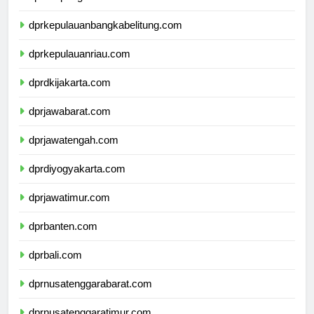
dprlampung.com
dprkepulauanbangkabelitung.com
dprkepulauanriau.com
dprdkijakarta.com
dprjawabarat.com
dprjawatengah.com
dprdiyogyakarta.com
dprjawatimur.com
dprbanten.com
dprbali.com
dprnusatenggarabarat.com