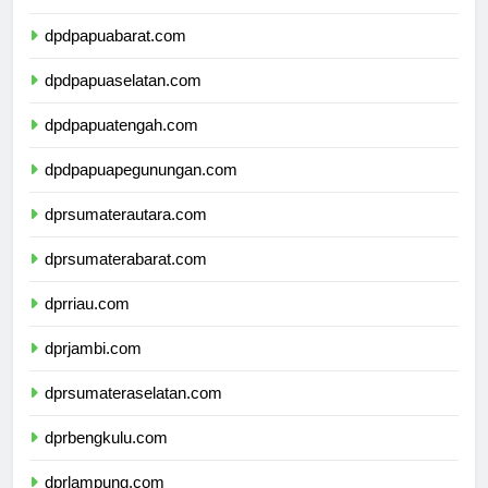
dpdpapua.com
dpdpapuabarat.com
dpdpapuaselatan.com
dpdpapuatengah.com
dpdpapuapegunungan.com
dprsumaterautara.com
dprsumaterabarat.com
dprriau.com
dprjambi.com
dprsumateraselatan.com
dprbengkulu.com