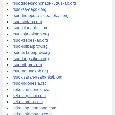
rsud-tpikepriprov.org
rsuddrloekmonohadi-kuduskab.org
rsudksa-depok.org
rsudrtnotopuro-sidoarjokab.org
rsud-sintang.org
rsud-cilacapkab.org
rsudkoja-jakarta.org
rsud-brebeskab.org
rsud-sulbarprov.org
rsudtpi-kepriprov.org
rsud-langsakota.org
rsud-ntbprov.org
rsud-natunakab.org
rsudkisaran-asahankab.org
rsud-indonesia.org
sekolahindonesia.id
sekolahjambi.com
sekolahriau.com
sekolahpalembang.com