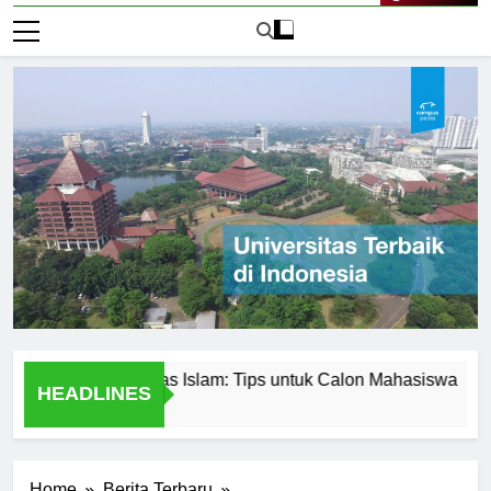
Live Now
n di Universitas Islam: Tips untuk Calon Mahasiswa
Univ
HEADLINES
2 Har