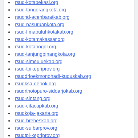
rsud-tangerangkab.org
rsud-kotabekasi.org
rsud-tangerangkota.org
rsucnd-acehbaratkab.org
rsud-pasuruankota.org
rsud-limapuluhkotakab.org
rsud-kotamakassar.org
rsud-kotabogor.org
rsud-tanjungpinangkota.org
rsud-simeuluekab.org
rsud-tpikepriprov.org
rsuddrloekmonohadi-kuduskab.org
rsudksa-depok.org
rsudrtnotopuro-sidoarjokab.org
rsud-sintang.org
rsud-cilacapkab.org
rsudkoja-jakarta.org
rsud-brebeskab.org
rsud-sulbarprov.org