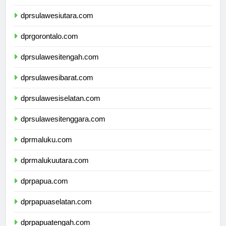
dprkalimantanutara.com
dprsulawesiutara.com
dprgorontalo.com
dprsulawesitengah.com
dprsulawesibarat.com
dprsulawesiselatan.com
dprsulawesitenggara.com
dprmaluku.com
dprmalukuutara.com
dprpapua.com
dprpapuaselatan.com