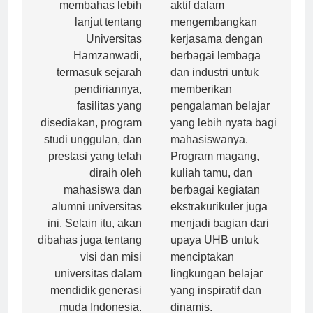
pos
Artikel ini akan
Selain itu, UHB juga
membahas lebih
aktif dalam
lanjut tentang
mengembangkan
Universitas
kerjasama dengan
Hamzanwadi,
berbagai lembaga
termasuk sejarah
dan industri untuk
pendiriannya,
memberikan
fasilitas yang
pengalaman belajar
disediakan, program
yang lebih nyata bagi
studi unggulan, dan
mahasiswanya.
prestasi yang telah
Program magang,
diraih oleh
kuliah tamu, dan
mahasiswa dan
berbagai kegiatan
alumni universitas
ekstrakurikuler juga
ini. Selain itu, akan
menjadi bagian dari
dibahas juga tentang
upaya UHB untuk
visi dan misi
menciptakan
universitas dalam
lingkungan belajar
mendidik generasi
yang inspiratif dan