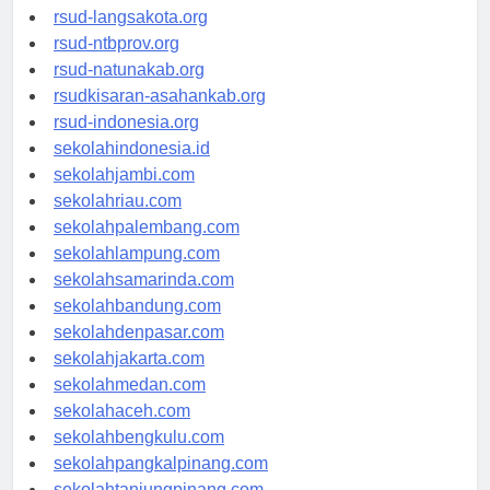
rsudtpi-kepriprov.org
rsud-langsakota.org
rsud-ntbprov.org
rsud-natunakab.org
rsudkisaran-asahankab.org
rsud-indonesia.org
sekolahindonesia.id
sekolahjambi.com
sekolahriau.com
sekolahpalembang.com
sekolahlampung.com
sekolahsamarinda.com
sekolahbandung.com
sekolahdenpasar.com
sekolahjakarta.com
sekolahmedan.com
sekolahaceh.com
sekolahbengkulu.com
sekolahpangkalpinang.com