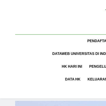
PENDAFT
DATAWEB UNIVERSITAS DI IN
HK HARI INI
PENGEL
DATA HK
KELUARA