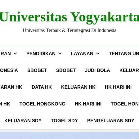
Universitas Yogyakart
Universitas Terbaik & Terintegrasi Di Indonesia
ARAN
PENDIDIKAN
LAYANAN
TENTANG UN
DONESIA
SBOBET
SBOBET
JUDI BOLA
KELUAR
UARAN HK
DATA HK
KELUARAN HK
HK HARI INI
N HK
TOGEL HONGKONG
HK HARI INI
TOGEL HO
KELUARAN SDY
TOGEL SDY
PENGELUARAN SDY