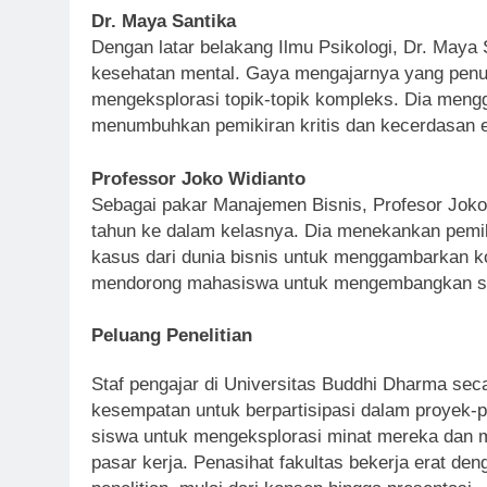
Dr. Maya Santika
Dengan latar belakang Ilmu Psikologi, Dr. Maya
kesehatan mental. Gaya mengajarnya yang penu
mengeksplorasi topik-topik kompleks. Dia meng
menumbuhkan pemikiran kritis dan kecerdasan e
Professor Joko Widianto
Sebagai pakar Manajemen Bisnis, Profesor Jok
tahun ke dalam kelasnya. Dia menekankan pemik
kasus dari dunia bisnis untuk menggambarkan 
mendorong mahasiswa untuk mengembangkan solus
Peluang Penelitian
Staf pengajar di Universitas Buddhi Dharma seca
kesempatan untuk berpartisipasi dalam proyek-pr
siswa untuk mengeksplorasi minat mereka dan 
pasar kerja. Penasihat fakultas bekerja erat 