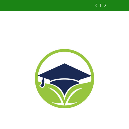
Memahami
Keunggulan
Universitas
di
Tempat
Universitas
Universitas
di
Tempat
Kurikulum
Akademik
Islam
Universitas
Berkembangnya
Islam:
Islam
Universitas
Berkembangnya
Universitas
Universitas
di
Islam:
Pemimpin
Integrasi
di
Islam:
Pemimpin
Islam:
Islam
Era
Meningkatkan
Masa
Agama
Era
Meningkatkan
Masa
Integrasi
di
Globalisasi
Daya
Depan
dan
Globalisasi
Daya
Depan
Agama
Era
Saing
Ilmu
Saing
dan
Globalisasi
Mahasiswa
Pengetahuan
Mahasiswa
Ilmu
Pengetahuan