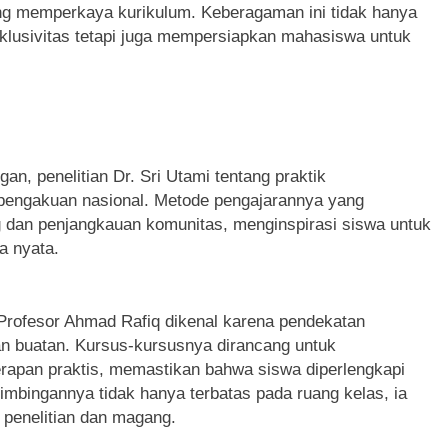
yang memperkaya kurikulum. Keberagaman ini tidak hanya
klusivitas tetapi juga mempersiapkan mahasiswa untuk
n, penelitian Dr. Sri Utami tentang praktik
pengakuan nasional. Metode pengajarannya yang
 dan penjangkauan komunitas, menginspirasi siswa untuk
a nyata.
 Profesor Ahmad Rafiq dikenal karena pendekatan
san buatan. Kursus-kursusnya dirancang untuk
rapan praktis, memastikan bahwa siswa diperlengkapi
Bimbingannya tidak hanya terbatas pada ruang kelas, ia
penelitian dan magang.