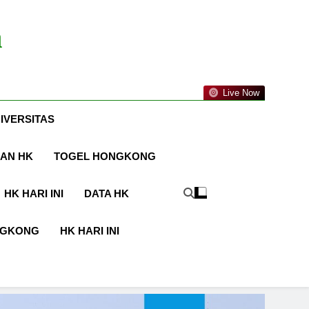
a
Live Now
IVERSITAS
AN HK
TOGEL HONGKONG
HK HARI INI
DATA HK
NGKONG
HK HARI INI