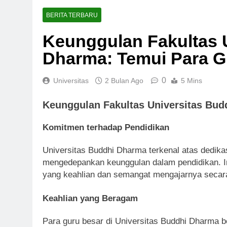
BERITA TERBARU
Keunggulan Fakultas 
Dharma: Temui Para G
0
Universitas
2 Bulan Ago
5 Mins
Keunggulan Fakultas Universitas Bud
Komitmen terhadap Pendidikan
Universitas Buddhi Dharma terkenal atas dedik
mengedepankan keunggulan dalam pendidikan. Int
yang keahlian dan semangat mengajarnya secar
Keahlian yang Beragam
Para guru besar di Universitas Buddhi Dharma be