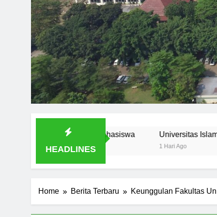
Saing Mahasiswa
Universitas Islam: Tempat Berkemban
1 Hari Ago
HEADLINES
Home
Berita Terbaru
Keunggulan Fakultas Uni