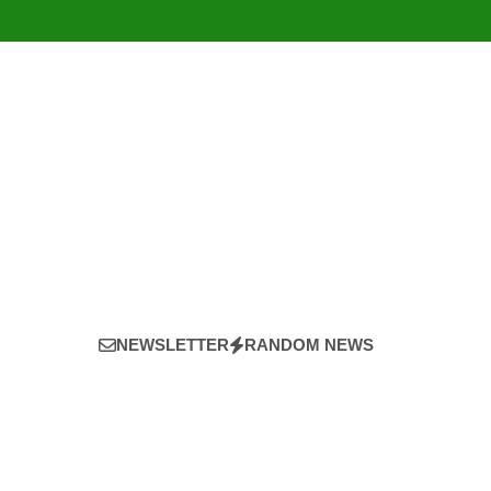
NEWSLETTER
RANDOM NEWS