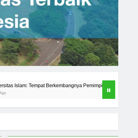
rkembangnya Pemimpin Masa Depan
Memahami Kurikulum U
4 Hari Ago