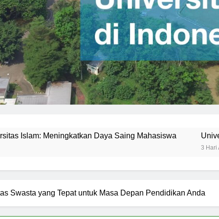
n Daya Saing Mahasiswa
Universitas Islam: Tempat Be
3 Hari Ago
sitas Swasta yang Tepat untuk Masa Depan Pendidikan Anda