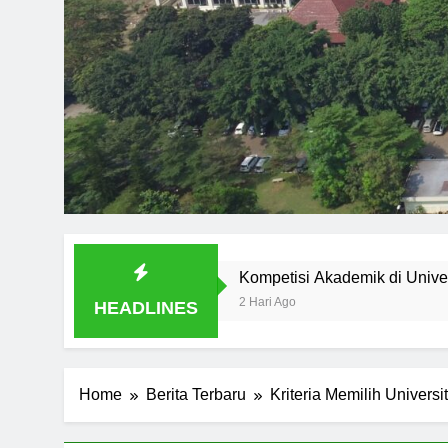
Kompetisi Akademik di Universitas Islam: Meningkatka
2 Hari Ago
HEADLINES
Home
Berita Terbaru
Kriteria Memilih Univer