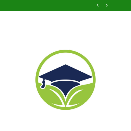
Universitas
Memahami
Universitas
Inovasi
di
Tempat
Universitas
Inovasi
di
Islam:
Kurikulum
Islam:
di
Universitas
Berkembangnya
Islam:
di
Universitas
Tempat
Universitas
Integrasi
Universitas
Islam:
Pemimpin
Integrasi
Universitas
Islam:
Berkembangnya
Islam:
Agama
Islam
Meningkatkan
Masa
Agama
Islam
Meningkatkan
Pemimpin
Integrasi
dan
untuk
Daya
Depan
dan
untuk
Daya
Masa
Agama
Ilmu
Pembelajaran
Saing
Ilmu
Pembelajaran
Saing
Depan
dan
Pengetahuan
Modern
Mahasiswa
Pengetahuan
Modern
Mahasiswa
Ilmu
Pengetahuan