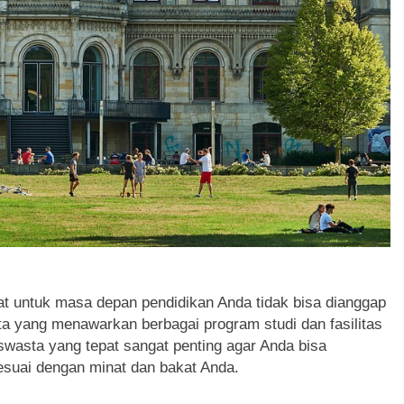
at untuk masa depan pendidikan Anda tidak bisa dianggap
sta yang menawarkan berbagai program studi dan fasilitas
 swasta yang tepat sangat penting agar Anda bisa
esuai dengan minat dan bakat Anda.