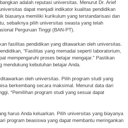
bangkan adalah reputasi universitas. Menurut Dr. Arief
iversitas dapat menjadi indikator kualitas pendidikan
ik biasanya memiliki kurikulum yang terstandarisasi dan
tu, sebaiknya pilih universitas swasta yang telah
Nasional Perguruan Tinggi (BAN-PT).
an fasilitas pendidikan yang ditawarkan oleh universitas.
endidikan, “Fasilitas yang memadai seperti laboratorium,
pat mempengaruhi proses belajar mengajar.” Pastikan
yang mendukung kebutuhan belajar Anda.
ditawarkan oleh universitas. Pilih program studi yang
bisa berkembang secara maksimal. Menurut data dari
nggi, “Pemilihan program studi yang sesuai dapat
ang harus Anda keluarkan. Pilih universitas yang biayanya
cari program beasiswa yang dapat membantu meringankan