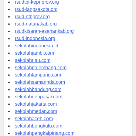
rsud-sulbarprov.org
rsudtpi-kepriprov.org
rsud-langsakota.org
rsud-ntbprov.org
rsud-natunakab.org
rsudkisaran-asahankab.org
rsud-indonesia.org
sekolahindonesia.id
sekolahjambi.com
sekolahriau.com
sekolahpalembang.com
sekolahlampung.com
sekolahsamarinda.com
sekolahbandung.com
sekolahdenpasar.com
sekolahjakarta.com
sekolahmedan.com
sekolahaceh.com
sekolahbengkulu.com