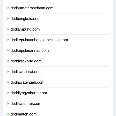
dpdjambi.com
dpdsumateraselatan.com
dpdbengkulu.com
dpdlampung.com
dpdkepulauanbangkabelitung.com
dpdkepulauanriau.com
dpddkijakarta.com
dpdjawabarat.com
dpdjawatengah.com
dpddiyogyakarta.com
dpdjawatimur.com