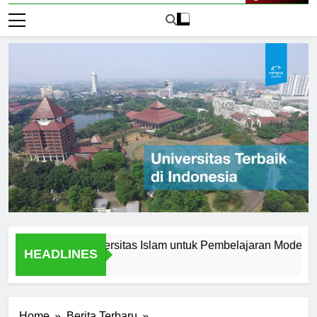
Live Now
Inovasi di Universitas Islam untuk Pembelajaran Modern
HEADLINES
2