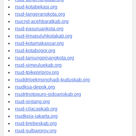
rsud-tangerangkab.org
rsud-kotabekasi.org
rsud-tangerangkota.org
rsucnd-acehbaratkab.org
rsud-pasuruankota.org
rsud-limapuluhkotakab.org
rsud-kotamakassar.org
rsud-kotabogor.org
rsud-tanjungpinangkota.org
rsud-simeuluekab.org
rsud-tpikepriprov.org
rsuddrloekmonohadi-kuduskab.org
rsudksa-depok.org
rsudrtnotopuro-sidoarjokab.org
rsud-sintang.org
rsud-cilacapkab.org
rsudkoja-jakarta.org
rsud-brebeskab.org