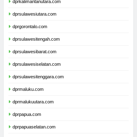
dprkalimantanutara.com
dprsulawesiutara.com
dprgorontalo.com
dprsulawesitengah.com
dprsulawesibarat.com
dprsulawesiselatan.com
dprsulawesitenggara.com
dprmaluku.com
dprmalukuutara.com
dprpapua.com
dprpapuaselatan.com