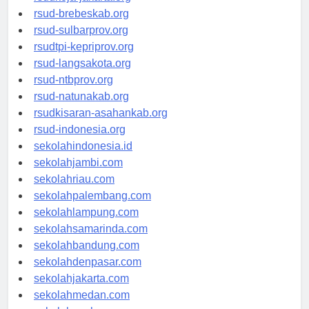
rsudkoja-jakarta.org
rsud-brebeskab.org
rsud-sulbarprov.org
rsudtpi-kepriprov.org
rsud-langsakota.org
rsud-ntbprov.org
rsud-natunakab.org
rsudkisaran-asahankab.org
rsud-indonesia.org
sekolahindonesia.id
sekolahjambi.com
sekolahriau.com
sekolahpalembang.com
sekolahlampung.com
sekolahsamarinda.com
sekolahbandung.com
sekolahdenpasar.com
sekolahjakarta.com
sekolahmedan.com