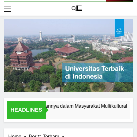
Live Now
slam dan Peranannya dalam Masyarakat Multikultural
Stud
HEADLINES
1 Har