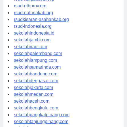
rsud-langsakota.org
rsud-ntbprov.org
rsud-natunakab.org
rsudkisaran-asahankab.org
rsud-indonesia.org
sekolahindonesia.id
sekolahjambi.com
sekolahriau.com
sekolahpalembang.com
sekolahlampung.com
sekolahsamarinda.com
sekolahbandung.com
sekolahdenpasar.com
sekolahjakarta.com
sekolahmedan.com
sekolahaceh.com
sekolahbengkulu.com
sekolahpangkalpinang.com
sekolahtanjungpinang.com