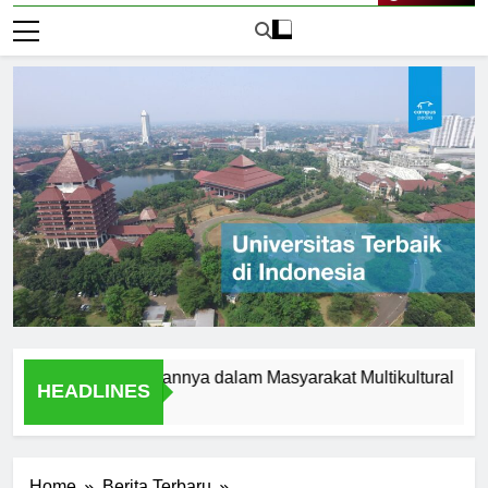
Live Now
slam dan Peranannya dalam Masyarakat Multikultural
Stud
HEADLINES
2 Har