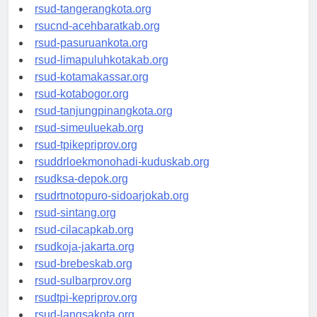
rsud-kotabekasi.org
rsud-tangerangkota.org
rsucnd-acehbaratkab.org
rsud-pasuruankota.org
rsud-limapuluhkotakab.org
rsud-kotamakassar.org
rsud-kotabogor.org
rsud-tanjungpinangkota.org
rsud-simeuluekab.org
rsud-tpikepriprov.org
rsuddrloekmonohadi-kuduskab.org
rsudksa-depok.org
rsudrtnotopuro-sidoarjokab.org
rsud-sintang.org
rsud-cilacapkab.org
rsudkoja-jakarta.org
rsud-brebeskab.org
rsud-sulbarprov.org
rsudtpi-kepriprov.org