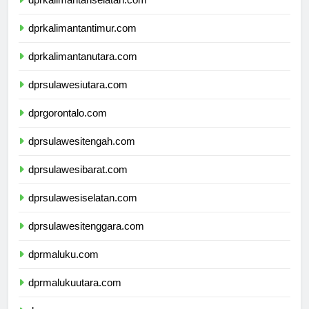
dprkalimantanselatan.com
dprkalimantantimur.com
dprkalimantanutara.com
dprsulawesiutara.com
dprgorontalo.com
dprsulawesitengah.com
dprsulawesibarat.com
dprsulawesiselatan.com
dprsulawesitenggara.com
dprmaluku.com
dprmalukuutara.com