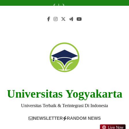
Skip
Islam:
di
Universitas
Berkembangnya
Islam:
di
Universitas
Tempat
Universitas
Integrasi
Universitas
Islam:
Pemimpin
Integrasi
Universitas
Islam:
Berkembangnya
Islam:
to
Agama
Islam
Meningkatkan
Masa
Agama
Islam
Meningkatkan
Pemimpin
Integrasi
content
dan
untuk
Daya
Depan
dan
untuk
Daya
Masa
Agama
Ilmu
Pembelajaran
Saing
Ilmu
Pembelajaran
Saing
Depan
dan
Pengetahuan
Modern
Mahasiswa
Pengetahuan
Modern
Mahasiswa
Ilmu
Pengetahuan
Universitas Yogyakarta
Universitas Terbaik & Terintegrasi Di Indonesia
NEWSLETTER
RANDOM NEWS