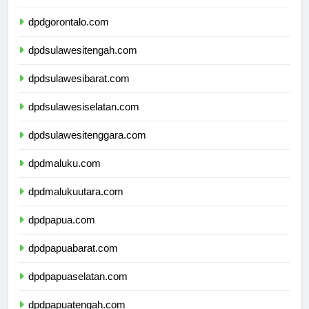
dpdsulawesiutara.com
dpdgorontalo.com
dpdsulawesitengah.com
dpdsulawesibarat.com
dpdsulawesiselatan.com
dpdsulawesitenggara.com
dpdmaluku.com
dpdmalukuutara.com
dpdpapua.com
dpdpapuabarat.com
dpdpapuaselatan.com