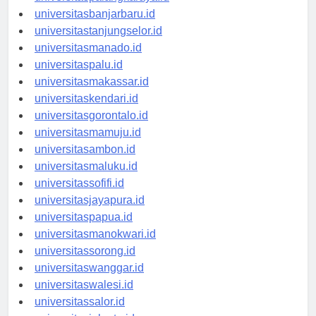
universitaspalangkaraya.id
universitasbanjarbaru.id
universitastanjungselor.id
universitasmanado.id
universitaspalu.id
universitasmakassar.id
universitaskendari.id
universitasgorontalo.id
universitasmamuju.id
universitasambon.id
universitasmaluku.id
universitassofifi.id
universitasjayapura.id
universitaspapua.id
universitasmanokwari.id
universitassorong.id
universitaswanggar.id
universitaswalesi.id
universitassalor.id