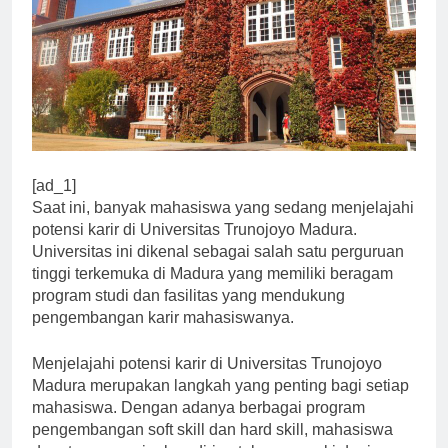
[ad_1]
Saat ini, banyak mahasiswa yang sedang menjelajahi
potensi karir di Universitas Trunojoyo Madura.
Universitas ini dikenal sebagai salah satu perguruan
tinggi terkemuka di Madura yang memiliki beragam
program studi dan fasilitas yang mendukung
pengembangan karir mahasiswanya.
Menjelajahi potensi karir di Universitas Trunojoyo
Madura merupakan langkah yang penting bagi setiap
mahasiswa. Dengan adanya berbagai program
pengembangan soft skill dan hard skill, mahasiswa