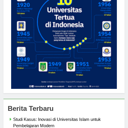
Berita Terbaru
Studi Kasus: Inovasi di Universitas Islam untuk