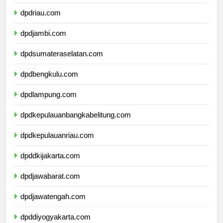
dpdsumaterabarat.com
dpdriau.com
dpdjambi.com
dpdsumateraselatan.com
dpdbengkulu.com
dpdlampung.com
dpdkepulauanbangkabelitung.com
dpdkepulauanriau.com
dpddkijakarta.com
dpdjawabarat.com
dpdjawatengah.com