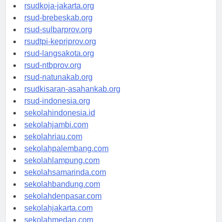
rsud-cilacapkab.org
rsudkoja-jakarta.org
rsud-brebeskab.org
rsud-sulbarprov.org
rsudtpi-kepriprov.org
rsud-langsakota.org
rsud-ntbprov.org
rsud-natunakab.org
rsudkisaran-asahankab.org
rsud-indonesia.org
sekolahindonesia.id
sekolahjambi.com
sekolahriau.com
sekolahpalembang.com
sekolahlampung.com
sekolahsamarinda.com
sekolahbandung.com
sekolahdenpasar.com
sekolahjakarta.com