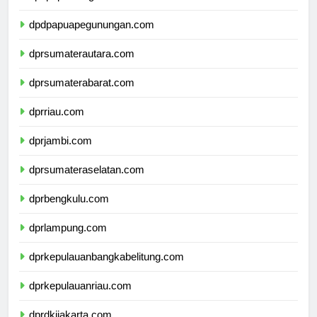
dpdpapuatengah.com
dpdpapuapegunungan.com
dprsumaterautara.com
dprsumaterabarat.com
dprriau.com
dprjambi.com
dprsumateraselatan.com
dprbengkulu.com
dprlampung.com
dprkepulauanbangkabelitung.com
dprkepulauanriau.com