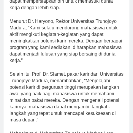
dapat mempersiapkan diri untuk memasuki dunia
kerja dengan lebih siap.
Menurut Dr. Haryono, Rektor Universitas Trunojoyo
Madura, “Kami selalu mendorong mahasiswa untuk
aktif mengikuti kegiatan-kegiatan yang dapat
meningkatkan potensi karir mereka. Dengan berbagai
program yang kami sediakan, diharapkan mahasiswa
dapat menjadi lulusan yang siap bersaing di dunia
kerja.”
Selain itu, Prof. Dr. Slamet, pakar karir dari Universitas
Trunojoyo Madura, menambahkan, “Menjelajahi
potensi karir di perguruan tinggi merupakan langkah
awal yang baik bagi mahasiswa untuk memahami
minat dan bakat mereka. Dengan mengenali potensi
karirnya, mahasiswa dapat mengambil langkah-
langkah yang tepat untuk mencapai kesuksesan di
masa depan.”