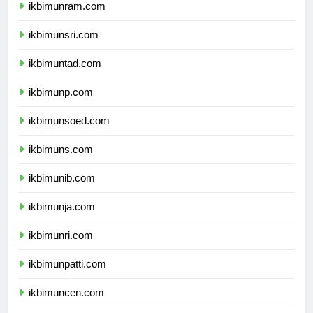
ikbimunram.com
ikbimunsri.com
ikbimuntad.com
ikbimunp.com
ikbimunsoed.com
ikbimuns.com
ikbimunib.com
ikbimunja.com
ikbimunri.com
ikbimunpatti.com
ikbimuncen.com