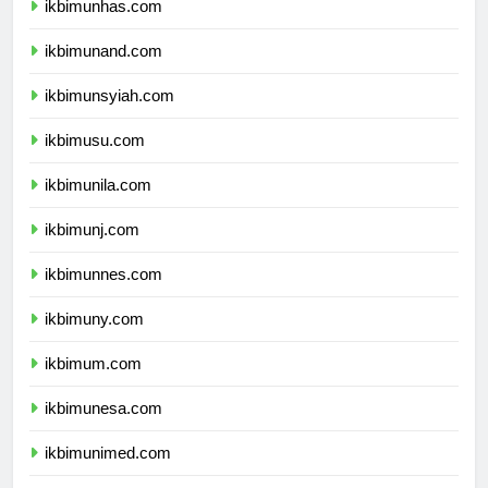
ikbimunhas.com
ikbimunand.com
ikbimunsyiah.com
ikbimusu.com
ikbimunila.com
ikbimunj.com
ikbimunnes.com
ikbimuny.com
ikbimum.com
ikbimunesa.com
ikbimunimed.com