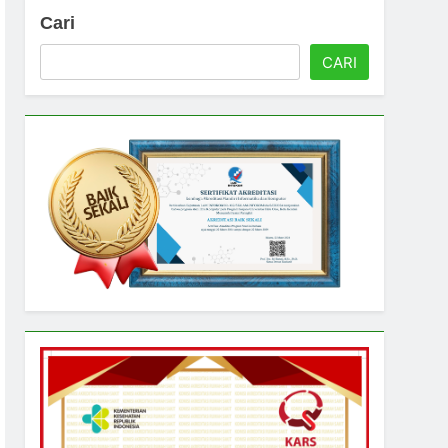
Cari
CARI