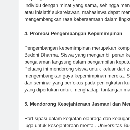
individu dengan minat yang sama, sehingga menci
atau inisiatif sukarelawan, mahasiswa dapat me
mengembangkan rasa kebersamaan dalam lingk
4. Promosi Pengembangan Kepemimpinan
Pengembangan kepemimpinan merupakan kompone
Buddhi Dharma. Siswa yang mengambil peran ke
pengalaman langsung dalam pengambilan keputu
Peluang ini mendorong siswa untuk keluar dar
mengembangkan gaya kepemimpinan mereka. Sela
dan seminar yang berfokus pada peningkatan k
yang diperlukan untuk menghadapi tantangan m
5. Mendorong Kesejahteraan Jasmani dan Men
Partisipasi dalam kegiatan olahraga dan kebugara
juga untuk kesejahteraan mental. Universitas 