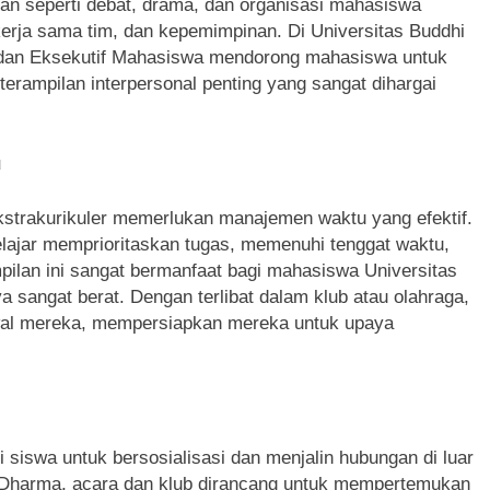
tan seperti debat, drama, dan organisasi mahasiswa
ja sama tim, dan kepemimpinan. Di Universitas Buddhi
Badan Eksekutif Mahasiswa mendorong mahasiswa untuk
rampilan interpersonal penting yang sangat dihargai
u
trakurikuler memerlukan manajemen waktu yang efektif.
belajar memprioritaskan tugas, memenuhi tenggat waktu,
ilan ini sangat bermanfaat bagi mahasiswa Universitas
sangat berat. Dengan terlibat dalam klub atau olahraga,
wal mereka, mempersiapkan mereka untuk upaya
siswa untuk bersosialisasi dan menjalin hubungan di luar
i Dharma, acara dan klub dirancang untuk mempertemukan