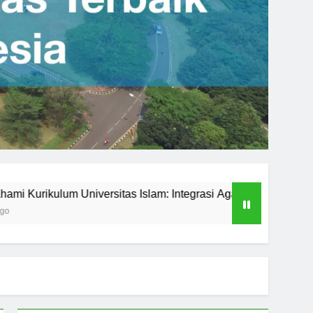
as Islam: Integrasi Agama dan Ilmu Pengetahuan
Keung
4 Hari 