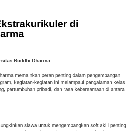
kstrakurikuler di
harma
ersitas Buddhi Dharma
i Dharma memainkan peran penting dalam pengembangan
gram, kegiatan-kegiatan ini melampaui pengalaman kelas
g, pertumbuhan pribadi, dan rasa kebersamaan di antara
mungkinkan siswa untuk mengembangkan soft skill penting