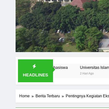
aing Mahasiswa
Universitas Islam: Tempat Berkembang
2 Hari Ago
HEADLINES
Home
Berita Terbaru
Pentingnya Kegiatan Eks