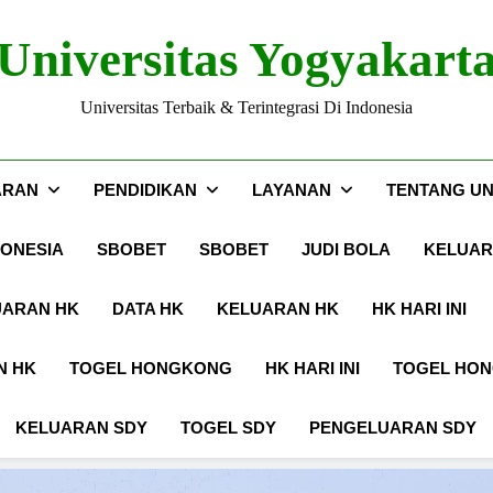
Universitas Yogyakart
Universitas Terbaik & Terintegrasi Di Indonesia
ARAN
PENDIDIKAN
LAYANAN
TENTANG UN
DONESIA
SBOBET
SBOBET
JUDI BOLA
KELUAR
UARAN HK
DATA HK
KELUARAN HK
HK HARI INI
N HK
TOGEL HONGKONG
HK HARI INI
TOGEL HO
KELUARAN SDY
TOGEL SDY
PENGELUARAN SDY