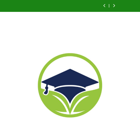
Memahami
Keunggulan
Universitas
di
Tempat
Universitas
Universitas
di
Tempat
Kurikulum
Akademik
Islam
Universitas
Berkembangnya
Islam:
Islam
Universitas
Berkembangnya
Universitas
Universitas
di
Islam:
Pemimpin
Integrasi
di
Islam:
Pemimpin
Islam:
Islam
Era
Meningkatkan
Masa
Agama
Era
Meningkatkan
Masa
Integrasi
di
Globalisasi
Daya
Depan
dan
Globalisasi
Daya
Depan
Agama
Era
Saing
Ilmu
Saing
dan
Globalisasi
Mahasiswa
Pengetahuan
Mahasiswa
Ilmu
Pengetahuan