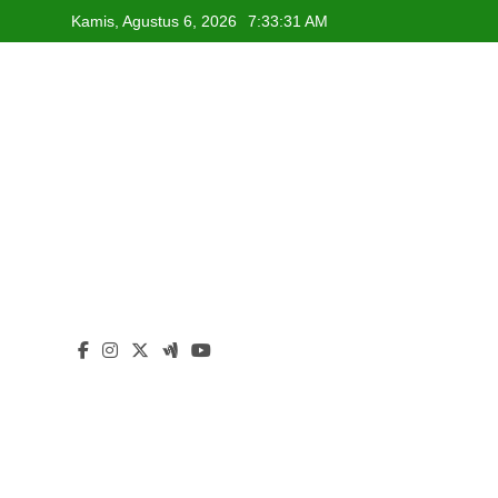
Skip
Kamis, Agustus 6, 2026
7:33:33 AM
to
content