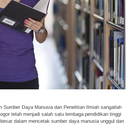
 Sumber Daya Manusia dan Penelitian Ilmiah sangatlah
ogor telah menjadi salah satu lembaga pendidikan tinggi
si besar dalam mencetak sumber daya manusia unggul dan