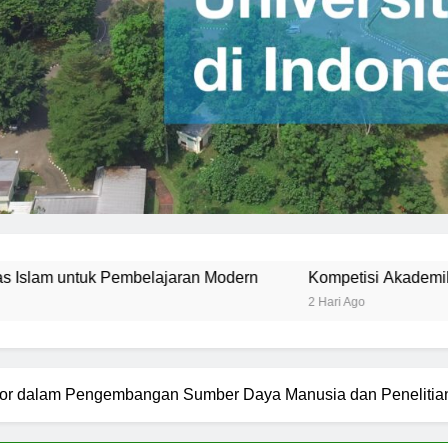
n Modern
Kompetisi Akademik di Universitas Islam: Men
2 Hari Ago
ogor dalam Pengembangan Sumber Daya Manusia dan Penelitian