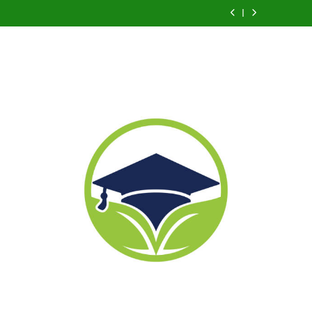
Tempat
dan
Inovasi
di
Tempat
dan
Inovasi
Akademik
Islam:
Berkembangnya
Peranannya
di
Universitas
Berkembangnya
Peranannya
di
di
Tempat
Pemimpin
dalam
Universitas
Islam:
Pemimpin
dalam
Universitas
Universitas
Berkembangnya
Masa
Masyarakat
Islam
Meningkatkan
Masa
Masyarakat
Islam
Islam:
Pemimpin
Depan
Multikultural
untuk
Daya
Depan
Multikultural
untuk
Meningkatkan
Masa
Pembelajaran
Saing
Pembelajaran
Daya
Depan
Modern
Mahasiswa
Modern
Saing
Mahasiswa