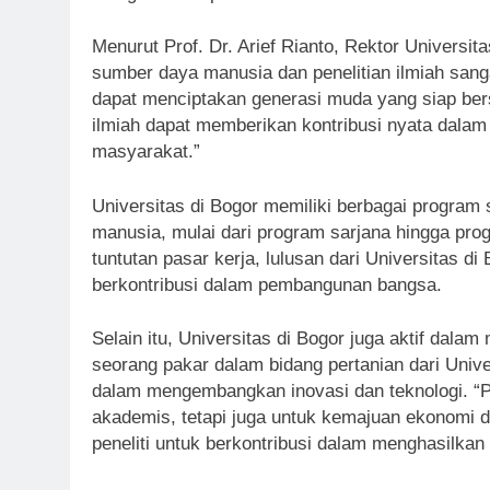
Menurut Prof. Dr. Arief Rianto, Rektor Universi
sumber daya manusia dan penelitian ilmiah sangat
dapat menciptakan generasi muda yang siap bersai
ilmiah dapat memberikan kontribusi nyata dala
masyarakat.”
Universitas di Bogor memiliki berbagai progr
manusia, mulai dari program sarjana hingga pro
tuntutan pasar kerja, lulusan dari Universitas di
berkontribusi dalam pembangunan bangsa.
Selain itu, Universitas di Bogor juga aktif dalam
seorang pakar dalam bidang pertanian dari Unive
dalam mengembangkan inovasi dan teknologi. “Pe
akademis, tetapi juga untuk kemajuan ekonomi d
peneliti untuk berkontribusi dalam menghasilka