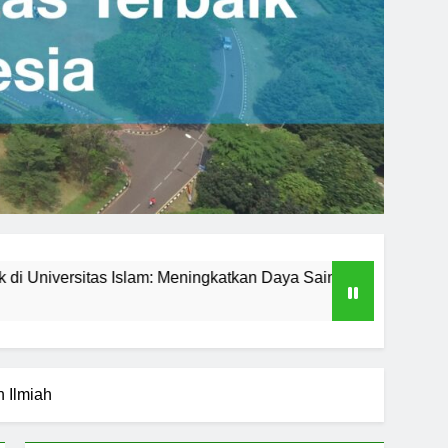
ingkatkan Daya Saing Mahasiswa
Universitas Islam: T
3 Hari Ago
 Ilmiah