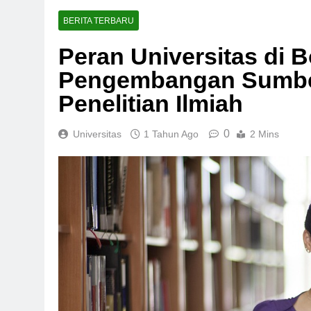
BERITA TERBARU
Peran Universitas di 
Pengembangan Sumbe
Penelitian Ilmiah
0
Universitas
1 Tahun Ago
2 Mins