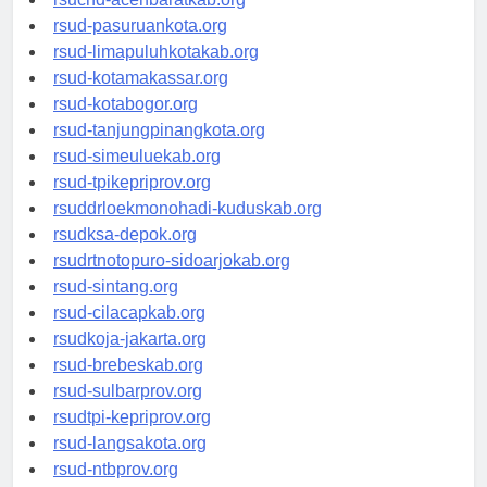
rsucnd-acehbaratkab.org
rsud-pasuruankota.org
rsud-limapuluhkotakab.org
rsud-kotamakassar.org
rsud-kotabogor.org
rsud-tanjungpinangkota.org
rsud-simeuluekab.org
rsud-tpikepriprov.org
rsuddrloekmonohadi-kuduskab.org
rsudksa-depok.org
rsudrtnotopuro-sidoarjokab.org
rsud-sintang.org
rsud-cilacapkab.org
rsudkoja-jakarta.org
rsud-brebeskab.org
rsud-sulbarprov.org
rsudtpi-kepriprov.org
rsud-langsakota.org