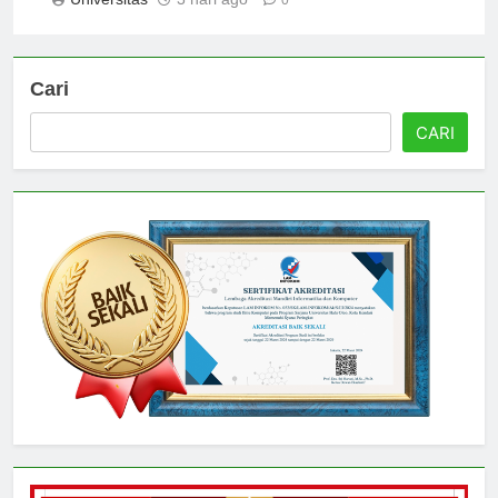
Universitas
3 hari ago
0
Cari
CARI