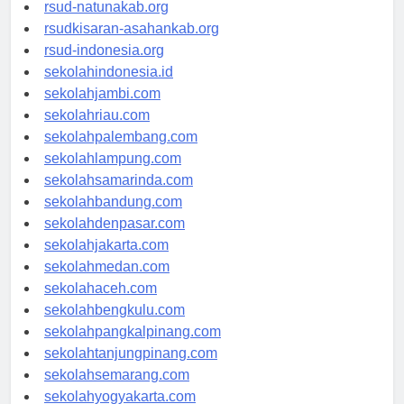
rsud-ntbprov.org
rsud-natunakab.org
rsudkisaran-asahankab.org
rsud-indonesia.org
sekolahindonesia.id
sekolahjambi.com
sekolahriau.com
sekolahpalembang.com
sekolahlampung.com
sekolahsamarinda.com
sekolahbandung.com
sekolahdenpasar.com
sekolahjakarta.com
sekolahmedan.com
sekolahaceh.com
sekolahbengkulu.com
sekolahpangkalpinang.com
sekolahtanjungpinang.com
sekolahsemarang.com