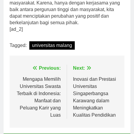
masyarakat melalui program-program pengabdian
masyarakat. Karena, hanya dengan kerjasama yang
baik antara perguruan tinggi dan masyarakat, kita
dapat menciptakan perubahan yang positif dan
berkelanjutan bagi semua pihak.
[ad_2]
Tagged:
universitas malang
Navigasi
Previous:
Next:
pos
Mengapa Memilih
Inovasi dan Prestasi
Universitas Swasta
Universitas
Terbaik di Indonesia:
Singaperbangsa
Manfaat dan
Karawang dalam
Peluang Karir yang
Meningkatkan
Luas
Kualitas Pendidikan