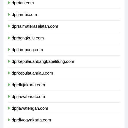
dprriau.com
dprjambi.com
dprsumateraselatan.com
dprbengkulu.com
dprlampung.com
dprkepulauanbangkabelitung.com
dprkepulauanriau.com
dprdkijakarta.com
dprjawabarat.com
dprjawatengah.com
dprdiyogyakarta.com