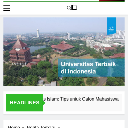
Live Now
n di Universitas Islam: Tips untuk Calon Mahasiswa
Univ
HEADLINES
1 Hari