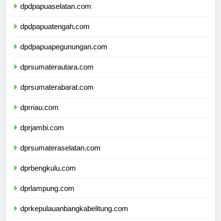
dpdpapuaselatan.com
dpdpapuatengah.com
dpdpapuapegunungan.com
dprsumaterautara.com
dprsumaterabarat.com
dprriau.com
dprjambi.com
dprsumateraselatan.com
dprbengkulu.com
dprlampung.com
dprkepulauanbangkabelitung.com