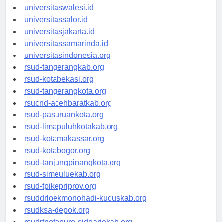
universitaswanggar.id
universitaswalesi.id
universitassalor.id
universitasjakarta.id
universitassamarinda.id
universitasindonesia.org
rsud-tangerangkab.org
rsud-kotabekasi.org
rsud-tangerangkota.org
rsucnd-acehbaratkab.org
rsud-pasuruankota.org
rsud-limapuluhkotakab.org
rsud-kotamakassar.org
rsud-kotabogor.org
rsud-tanjungpinangkota.org
rsud-simeuluekab.org
rsud-tpikepriprov.org
rsuddrloekmonohadi-kuduskab.org
rsudksa-depok.org