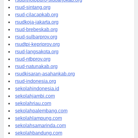
rsudrtnotopuro-sidoarjokab.org
rsud-sintang.org
rsud-cilacapkab.org
rsudkoja-jakarta.org
rsud-brebeskab.org
rsud-sulbarprov.org
rsudtpi-kepriprov.org
rsud-langsakota.org
rsud-ntbprov.org
rsud-natunakab.org
rsudkisaran-asahankab.org
rsud-indonesia.org
sekolahindonesia.id
sekolahjambi.com
sekolahriau.com
sekolahpalembang.com
sekolahlampung.com
sekolahsamarinda.com