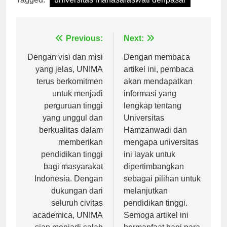
Tagged:
universitas mahasaraswati denpasar
Navigasi
Previous:
Next:
pos
Dengan visi dan misi
Dengan membaca
yang jelas, UNIMA
artikel ini, pembaca
terus berkomitmen
akan mendapatkan
untuk menjadi
informasi yang
perguruan tinggi
lengkap tentang
yang unggul dan
Universitas
berkualitas dalam
Hamzanwadi dan
memberikan
mengapa universitas
pendidikan tinggi
ini layak untuk
bagi masyarakat
dipertimbangkan
Indonesia. Dengan
sebagai pilihan untuk
dukungan dari
melanjutkan
seluruh civitas
pendidikan tinggi.
academica, UNIMA
Semoga artikel ini