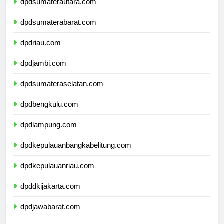
dpdsumaterautara.com
dpdsumaterabarat.com
dpdriau.com
dpdjambi.com
dpdsumateraselatan.com
dpdbengkulu.com
dpdlampung.com
dpdkepulauanbangkabelitung.com
dpdkepulauanriau.com
dpddkijakarta.com
dpdjawabarat.com