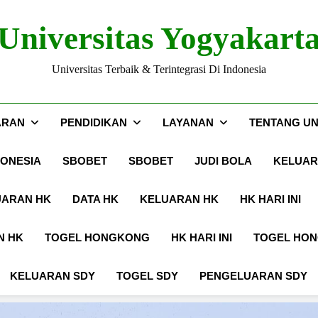
Universitas Yogyakart
Universitas Terbaik & Terintegrasi Di Indonesia
ARAN
PENDIDIKAN
LAYANAN
TENTANG UN
DONESIA
SBOBET
SBOBET
JUDI BOLA
KELUAR
UARAN HK
DATA HK
KELUARAN HK
HK HARI INI
N HK
TOGEL HONGKONG
HK HARI INI
TOGEL HO
KELUARAN SDY
TOGEL SDY
PENGELUARAN SDY