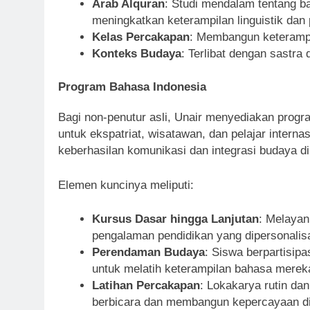
Arab Alquran
: Studi mendalam tentang b
meningkatkan keterampilan linguistik d
Kelas Percakapan
: Membangun keterampil
Konteks Budaya
: Terlibat dengan sastr
Program Bahasa Indonesia
Bagi non-penutur asli, Unair menyediakan prog
untuk ekspatriat, wisatawan, dan pelajar interna
keberhasilan komunikasi dan integrasi budaya di
Elemen kuncinya meliputi:
Kursus Dasar hingga Lanjutan
: Melayan
pengalaman pendidikan yang dipersonalisa
Perendaman Budaya
: Siswa berpartisipa
untuk melatih keterampilan bahasa merek
Latihan Percakapan
: Lokakarya rutin d
berbicara dan membangun kepercayaan di