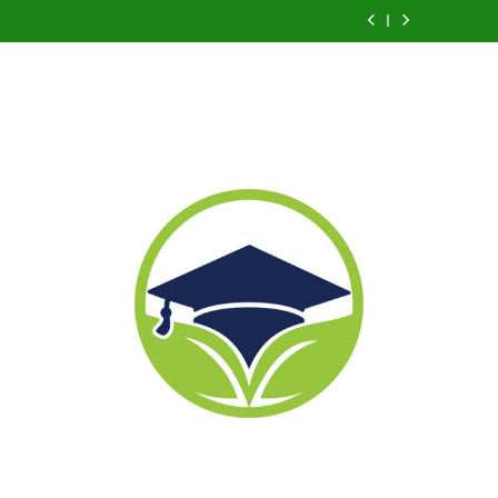
Universitas
Memahami
Universitas
Inovasi
di
Tempat
Universitas
Inovasi
di
Islam:
Kurikulum
Islam:
di
Universitas
Berkembangnya
Islam:
di
Universitas
Tempat
Universitas
Integrasi
Universitas
Islam:
Pemimpin
Integrasi
Universitas
Islam:
Berkembangnya
Islam:
Agama
Islam
Meningkatkan
Masa
Agama
Islam
Meningkatkan
Pemimpin
Integrasi
dan
untuk
Daya
Depan
dan
untuk
Daya
Masa
Agama
Ilmu
Pembelajaran
Saing
Ilmu
Pembelajaran
Saing
Depan
dan
Pengetahuan
Modern
Mahasiswa
Pengetahuan
Modern
Mahasiswa
Ilmu
Pengetahuan