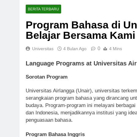
BERITA TERBARU
Program Bahasa di Uni
Belajar Bersama Kami
0
Universitas
4 Bulan Ago
4 Mins
Language Programs at Universitas Ai
Sorotan Program
Universitas Airlangga (Unair), universitas terk
serangkaian program bahasa yang dirancang un
budaya. Program-program ini melayani berbagai 
dan Indonesia, menjadikannya institusi yang idea
penguasaan bahasa.
Program Bahasa Inggris