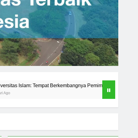
 Berkembangnya Pemimpin Masa Depan
Memahami Kurikul
3 Hari Ago