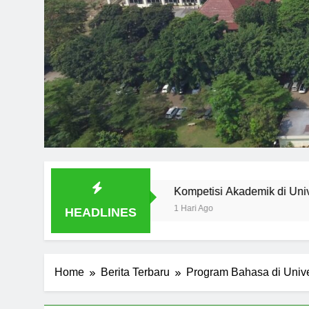
dern
Kompetisi Akademik di Universitas Islam: Meningk
1 Hari Ago
HEADLINES
Home
Berita Terbaru
Program Bahasa di Unive