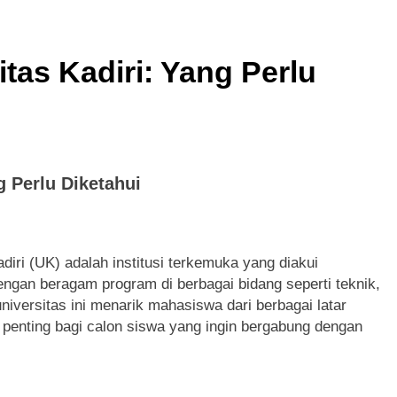
tas Kadiri: Yang Perlu
g Perlu Diketahui
adiri (UK) adalah institusi terkemuka yang diakui
gan beragam program di berbagai bidang seperti teknik,
niversitas ini menarik mahasiswa dari berbagai latar
enting bagi calon siswa yang ingin bergabung dengan