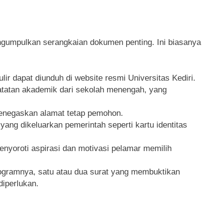
ngumpulkan serangkaian dokumen penting. Ini biasanya
ir dapat diunduh di website resmi Universitas Kediri.
atatan akademik dari sekolah menengah, yang
egaskan alamat tetap pemohon.
ang dikeluarkan pemerintah seperti kartu identitas
nyoroti aspirasi dan motivasi pelamar memilih
ogramnya, satu atau dua surat yang membuktikan
diperlukan.