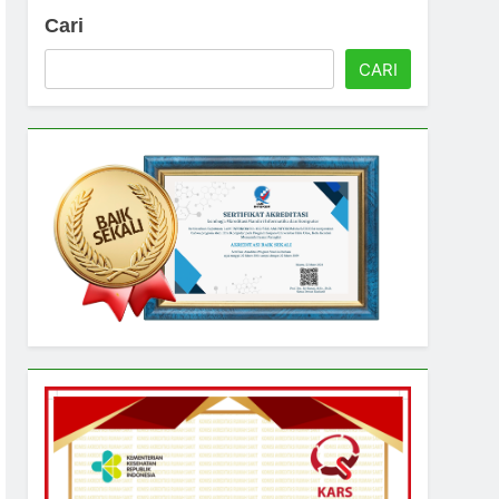
Cari
CARI