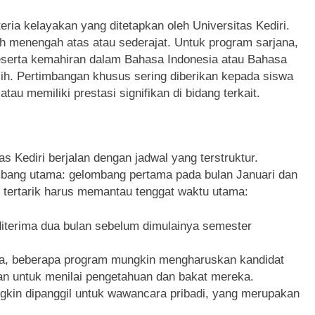
ria kelayakan yang ditetapkan oleh Universitas Kediri.
h menengah atas atau sederajat. Untuk program sarjana,
eserta kemahiran dalam Bahasa Indonesia atau Bahasa
ilih. Pertimbangan khusus sering diberikan kepada siswa
tau memiliki prestasi signifikan di bidang terkait.
 Kediri berjalan dengan jadwal yang terstruktur.
ombang utama: gelombang pertama pada bulan Januari dan
 tertarik harus memantau tenggat waktu utama:
diterima dua bulan sebelum dimulainya semester
ya, beberapa program mungkin mengharuskan kandidat
an untuk menilai pengetahuan dan bakat mereka.
gkin dipanggil untuk wawancara pribadi, yang merupakan