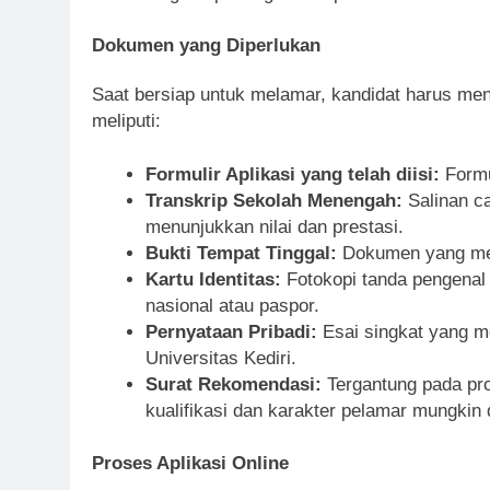
Dokumen yang Diperlukan
Saat bersiap untuk melamar, kandidat harus me
meliputi:
Formulir Aplikasi yang telah diisi:
Formul
Transkrip Sekolah Menengah:
Salinan c
menunjukkan nilai dan prestasi.
Bukti Tempat Tinggal:
Dokumen yang men
Kartu Identitas:
Fotokopi tanda pengenal y
nasional atau paspor.
Pernyataan Pribadi:
Esai singkat yang me
Universitas Kediri.
Surat Rekomendasi:
Tergantung pada pr
kualifikasi dan karakter pelamar mungkin 
Proses Aplikasi Online