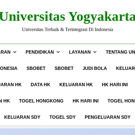
Universitas Yogyakart
Universitas Terbaik & Terintegrasi Di Indonesia
ARAN
PENDIDIKAN
LAYANAN
TENTANG UN
DONESIA
SBOBET
SBOBET
JUDI BOLA
KELUAR
UARAN HK
DATA HK
KELUARAN HK
HK HARI INI
N HK
TOGEL HONGKONG
HK HARI INI
TOGEL HO
KELUARAN SDY
TOGEL SDY
PENGELUARAN SDY