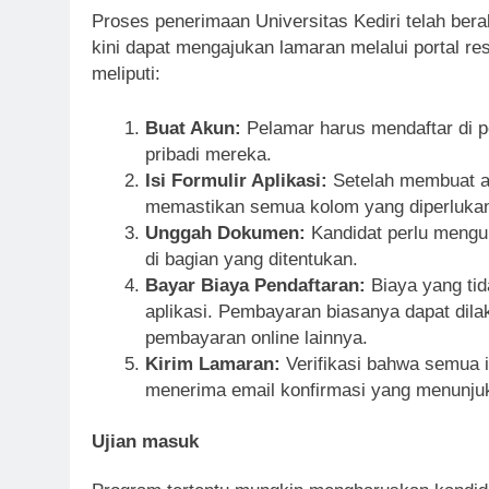
Proses penerimaan Universitas Kediri telah bera
kini dapat mengajukan lamaran melalui portal re
meliputi:
Buat Akun:
Pelamar harus mendaftar di p
pribadi mereka.
Isi Formulir Aplikasi:
Setelah membuat ak
memastikan semua kolom yang diperlukan 
Unggah Dokumen:
Kandidat perlu mengu
di bagian yang ditentukan.
Bayar Biaya Pendaftaran:
Biaya yang ti
aplikasi. Pembayaran biasanya dapat dila
pembayaran online lainnya.
Kirim Lamaran:
Verifikasi bahwa semua 
menerima email konfirmasi yang menunjukk
Ujian masuk