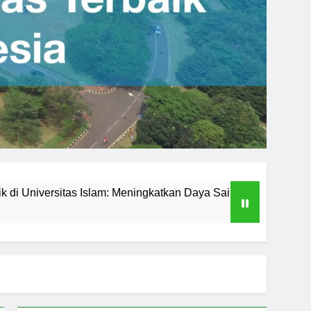
: Meningkatkan Daya Saing Mahasiswa
Universitas Isla
3 Hari Ago