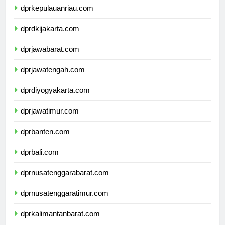
dprkepulauanriau.com
dprdkijakarta.com
dprjawabarat.com
dprjawatengah.com
dprdiyogyakarta.com
dprjawatimur.com
dprbanten.com
dprbali.com
dprnusatenggarabarat.com
dprnusatenggaratimur.com
dprkalimantanbarat.com