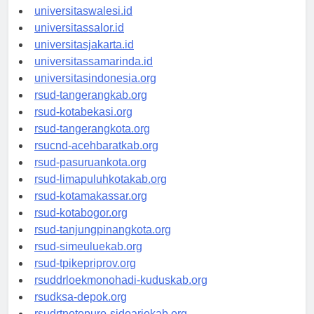
universitaswanggar.id
universitaswalesi.id
universitassalor.id
universitasjakarta.id
universitassamarinda.id
universitasindonesia.org
rsud-tangerangkab.org
rsud-kotabekasi.org
rsud-tangerangkota.org
rsucnd-acehbaratkab.org
rsud-pasuruankota.org
rsud-limapuluhkotakab.org
rsud-kotamakassar.org
rsud-kotabogor.org
rsud-tanjungpinangkota.org
rsud-simeuluekab.org
rsud-tpikepriprov.org
rsuddrloekmonohadi-kuduskab.org
rsudksa-depok.org