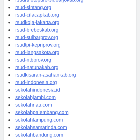
rsudrtnotopuro-sidoarjokab.org
rsud-sintang.org
rsud-cilacapkab.org
rsudkoja-jakarta.org
rsud-brebeskab.org
rsud-sulbarprov.org
rsudtpi-kepriprov.org
rsud-langsakota.org
rsud-ntbprov.org
rsud-natunakab.org
rsudkisaran-asahankab.org
rsud-indonesia.org
sekolahindonesia.id
sekolahjambi.com
sekolahriau.com
sekolahpalembang.com
sekolahlampung.com
sekolahsamarinda.com