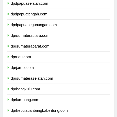
dpdpapuaselatan.com
dpdpapuatengah.com
dpdpapuapegunungan.com
dprsumaterautara.com
dprsumaterabarat.com
dprriau.com
dprjambi.com
dprsumateraselatan.com
dprbengkulu.com
dprlampung.com
dprkepulauanbangkabelitung.com