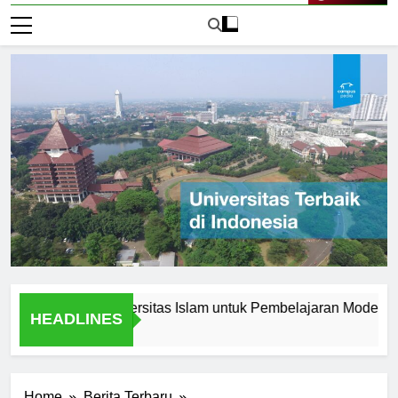
Live Now
novasi di Universitas Islam untuk Pembelajaran Modern
K
HEADLINES
2