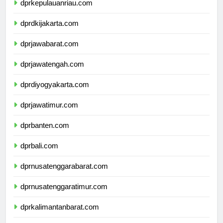
dprkepulauanriau.com
dprdkijakarta.com
dprjawabarat.com
dprjawatengah.com
dprdiyogyakarta.com
dprjawatimur.com
dprbanten.com
dprbali.com
dprnusatenggarabarat.com
dprnusatenggaratimur.com
dprkalimantanbarat.com