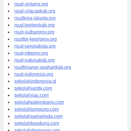
rsudrtnotopuro-sidoarjokab.org
rsud-sintang.org
rsud-cilacapkab.org
rsudkoja-jakarta.org
rsud-brebeskab.org
rsud-sulbarprov.org
rsudtpi-kepriprov.org
rsud-langsakota.org
rsud-ntbprov.org
rsud-natunakab.org
rsudkisaran-asahankab.org
rsud-indonesia.org
sekolahindonesia.id
sekolahjambi.com
sekolahriau.com
sekolahpalembang.com
sekolahlampung.com
sekolahsamarinda.com
sekolahbandung.com