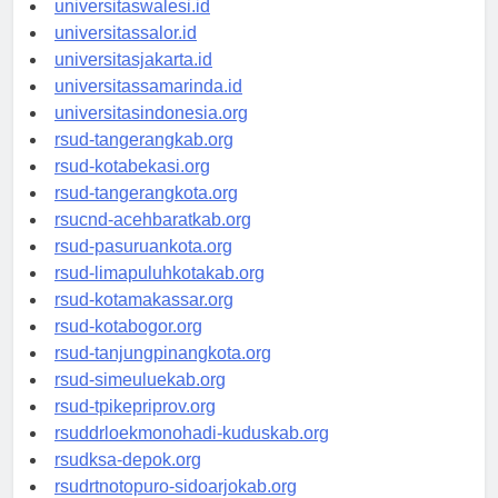
universitaswalesi.id
universitassalor.id
universitasjakarta.id
universitassamarinda.id
universitasindonesia.org
rsud-tangerangkab.org
rsud-kotabekasi.org
rsud-tangerangkota.org
rsucnd-acehbaratkab.org
rsud-pasuruankota.org
rsud-limapuluhkotakab.org
rsud-kotamakassar.org
rsud-kotabogor.org
rsud-tanjungpinangkota.org
rsud-simeuluekab.org
rsud-tpikepriprov.org
rsuddrloekmonohadi-kuduskab.org
rsudksa-depok.org