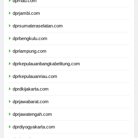
dprriau.com
dprjambi.com
dprsumateraselatan.com
dprbengkulu.com
dprlampung.com
dprkepulauanbangkabelitung.com
dprkepulauanriau.com
dprdkijakarta.com
dprjawabarat.com
dprjawatengah.com
dprdiyogyakarta.com