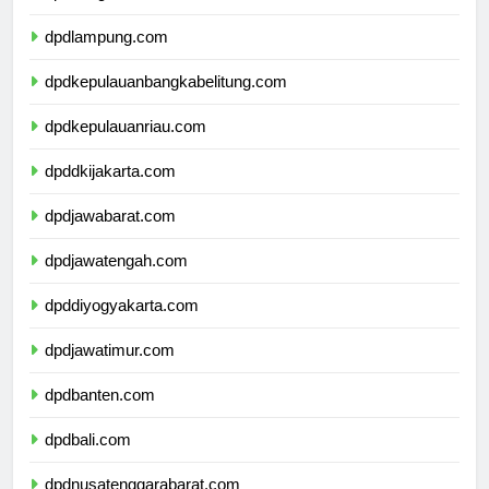
dpdbengkulu.com
dpdlampung.com
dpdkepulauanbangkabelitung.com
dpdkepulauanriau.com
dpddkijakarta.com
dpdjawabarat.com
dpdjawatengah.com
dpddiyogyakarta.com
dpdjawatimur.com
dpdbanten.com
dpdbali.com