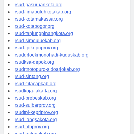
rsucnd-acehbaratkab.org
rsud-pasuruankota.org
rsud-limapuluhkotakab.org
rsud-kotamakassar.org
rsud-kotabogor.org
rsud-tanjungpinangkota.org
rsud-simeuluekab.org
rsud-tpikepriprov.org
rsuddrloekmonohadi-kuduskab.org
rsudksa-depok.org
rsudrtnotopuro-sidoarjokab.org
rsud-sintang.org
rsud-cilacapkab.org
rsudkoja-jakarta.org
rsud-brebeskab.org
rsud-sulbarprov.org
rsudtpi-kepriprov.org
rsud-langsakota.org
rsud-ntbprov.org