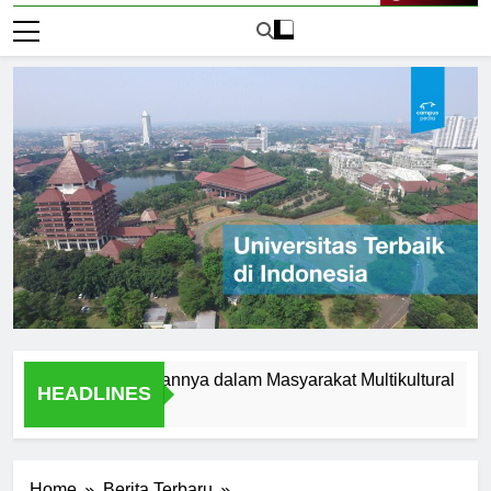
Live Now
lam dan Peranannya dalam Masyarakat Multikultural
Stud
HEADLINES
2 Hari