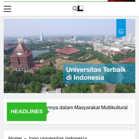
Live Now
lam dan Peranannya dalam Masyarakat Multikultural
Stud
HEADLINES
1 Hari