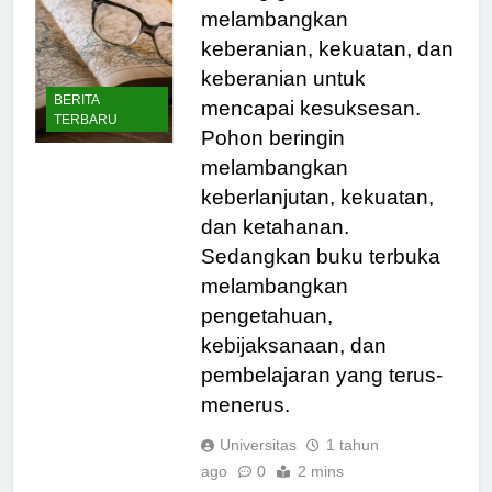
Burung garuda
melambangkan
keberanian, kekuatan, dan
keberanian untuk
BERITA
mencapai kesuksesan.
TERBARU
Pohon beringin
melambangkan
keberlanjutan, kekuatan,
dan ketahanan.
Sedangkan buku terbuka
melambangkan
pengetahuan,
kebijaksanaan, dan
pembelajaran yang terus-
menerus.
Universitas
1 tahun
ago
0
2 mins