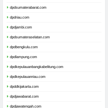
dpdsumaterautara.com
dpdsumaterabarat.com
dpdriau.com
dpdjambi.com
dpdsumateraselatan.com
dpdbengkulu.com
dpdlampung.com
dpdkepulauanbangkabelitung.com
dpdkepulauanriau.com
dpddkijakarta.com
dpdjawabarat.com