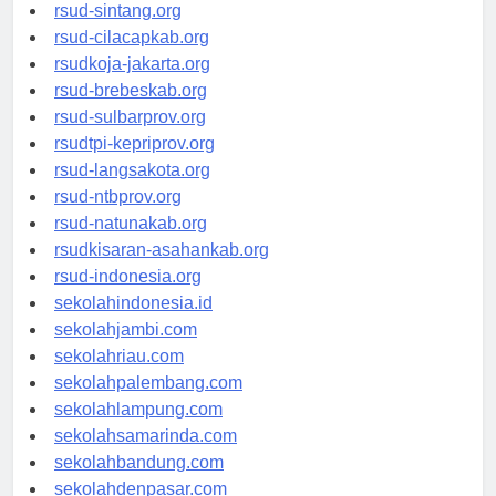
rsudrtnotopuro-sidoarjokab.org
rsud-sintang.org
rsud-cilacapkab.org
rsudkoja-jakarta.org
rsud-brebeskab.org
rsud-sulbarprov.org
rsudtpi-kepriprov.org
rsud-langsakota.org
rsud-ntbprov.org
rsud-natunakab.org
rsudkisaran-asahankab.org
rsud-indonesia.org
sekolahindonesia.id
sekolahjambi.com
sekolahriau.com
sekolahpalembang.com
sekolahlampung.com
sekolahsamarinda.com
sekolahbandung.com