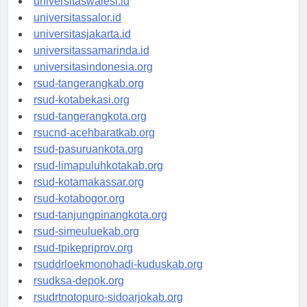
universitaswalesi.id
universitassalor.id
universitasjakarta.id
universitassamarinda.id
universitasindonesia.org
rsud-tangerangkab.org
rsud-kotabekasi.org
rsud-tangerangkota.org
rsucnd-acehbaratkab.org
rsud-pasuruankota.org
rsud-limapuluhkotakab.org
rsud-kotamakassar.org
rsud-kotabogor.org
rsud-tanjungpinangkota.org
rsud-simeuluekab.org
rsud-tpikepriprov.org
rsuddrloekmonohadi-kuduskab.org
rsudksa-depok.org