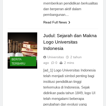
ini, “UI selalu berusaha untuk
memberikan pendidikan berkualitas
dan berperan aktif dalam
pembangunan…
Read Full News
Judul: Sejarah dan Makna
Logo Universitas
Indonesia
Universitas
2 tahun
BERITA
ago
0
2 mins
TERBARU
[ad_1] Logo Universitas Indonesia
telah menjadi simbol penting bagi
institusi pendidikan tinggi
terkemuka di Indonesia. Sejak
didirikan pada tahun 1849, logo UI
telah mengalami beberapa