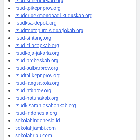
rsud-simeuluekab.org
rsud-tpikepriprov.org
rsuddrloekmonohadi-kuduskab.org
rsudksa-depok.org
rsudrtnotopuro-sidoarjokab.org
rsud-sintang.org
rsud-cilacapkab.org
rsudkoja-jakarta.org
rsud-brebeskab.org
rsud-sulbarprov.org
rsudtpi-kepriprov.org
rsud-langsakota.org
rsud-ntbprov.org
rsud-natunakab.org
rsudkisaran-asahankab.org
rsud-indonesia.org
sekolahindonesia.id
sekolahjambi.com