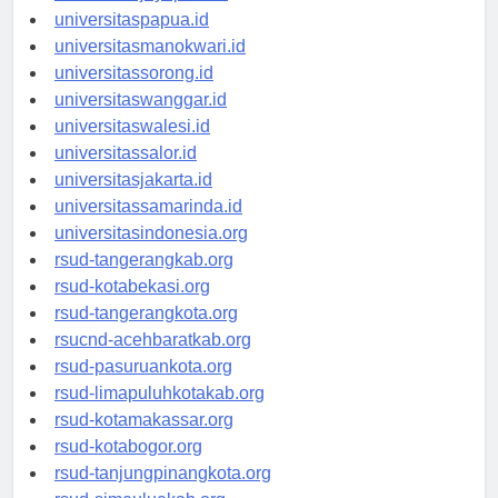
universitasjayapura.id
universitaspapua.id
universitasmanokwari.id
universitassorong.id
universitaswanggar.id
universitaswalesi.id
universitassalor.id
universitasjakarta.id
universitassamarinda.id
universitasindonesia.org
rsud-tangerangkab.org
rsud-kotabekasi.org
rsud-tangerangkota.org
rsucnd-acehbaratkab.org
rsud-pasuruankota.org
rsud-limapuluhkotakab.org
rsud-kotamakassar.org
rsud-kotabogor.org
rsud-tanjungpinangkota.org