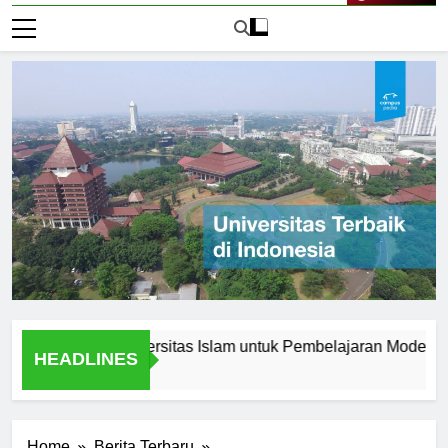
Live Now
novasi di Universitas Islam untuk Pembelajaran Modern
K
HEADLINES
2