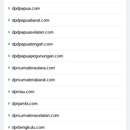
dpdmalukuutara.com
dpdpapua.com
dpdpapuabarat.com
dpdpapuaselatan.com
dpdpapuatengah.com
dpdpapuapegunungan.com
dprsumaterautara.com
dprsumaterabarat.com
dprriau.com
dprjambi.com
dprsumateraselatan.com