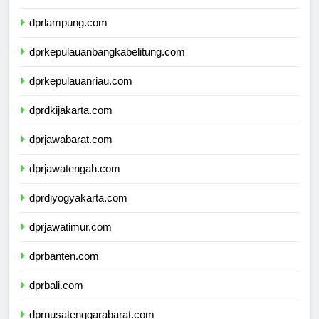
dprbengkulu.com
dprlampung.com
dprkepulauanbangkabelitung.com
dprkepulauanriau.com
dprdkijakarta.com
dprjawabarat.com
dprjawatengah.com
dprdiyogyakarta.com
dprjawatimur.com
dprbanten.com
dprbali.com