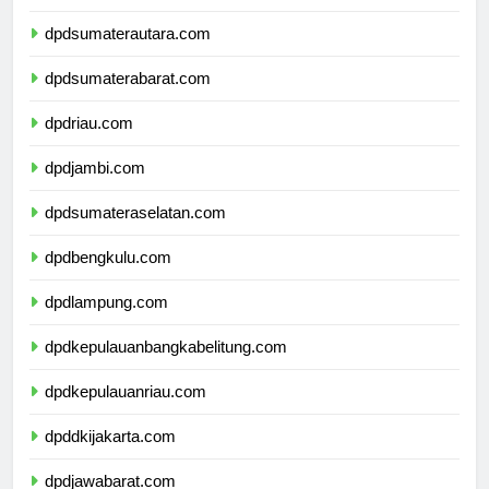
dpdaceh.com
dpdsumaterautara.com
dpdsumaterabarat.com
dpdriau.com
dpdjambi.com
dpdsumateraselatan.com
dpdbengkulu.com
dpdlampung.com
dpdkepulauanbangkabelitung.com
dpdkepulauanriau.com
dpddkijakarta.com