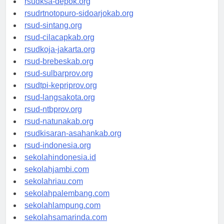
rsudksa-depok.org
rsudrtnotopuro-sidoarjokab.org
rsud-sintang.org
rsud-cilacapkab.org
rsudkoja-jakarta.org
rsud-brebeskab.org
rsud-sulbarprov.org
rsudtpi-kepriprov.org
rsud-langsakota.org
rsud-ntbprov.org
rsud-natunakab.org
rsudkisaran-asahankab.org
rsud-indonesia.org
sekolahindonesia.id
sekolahjambi.com
sekolahriau.com
sekolahpalembang.com
sekolahlampung.com