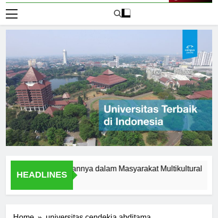
Live Now
slam dan Peranannya dalam Masyarakat Multikultural
Stud
HEADLINES
1 Har