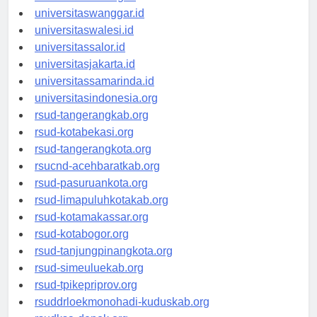
universitassorong.id
universitaswanggar.id
universitaswalesi.id
universitassalor.id
universitasjakarta.id
universitassamarinda.id
universitasindonesia.org
rsud-tangerangkab.org
rsud-kotabekasi.org
rsud-tangerangkota.org
rsucnd-acehbaratkab.org
rsud-pasuruankota.org
rsud-limapuluhkotakab.org
rsud-kotamakassar.org
rsud-kotabogor.org
rsud-tanjungpinangkota.org
rsud-simeuluekab.org
rsud-tpikepriprov.org
rsuddrloekmonohadi-kuduskab.org