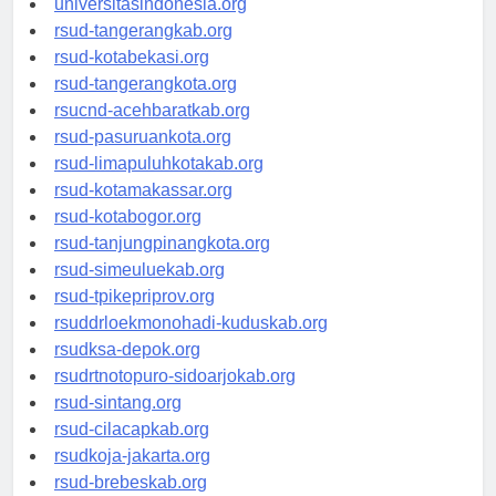
universitasindonesia.org
rsud-tangerangkab.org
rsud-kotabekasi.org
rsud-tangerangkota.org
rsucnd-acehbaratkab.org
rsud-pasuruankota.org
rsud-limapuluhkotakab.org
rsud-kotamakassar.org
rsud-kotabogor.org
rsud-tanjungpinangkota.org
rsud-simeuluekab.org
rsud-tpikepriprov.org
rsuddrloekmonohadi-kuduskab.org
rsudksa-depok.org
rsudrtnotopuro-sidoarjokab.org
rsud-sintang.org
rsud-cilacapkab.org
rsudkoja-jakarta.org