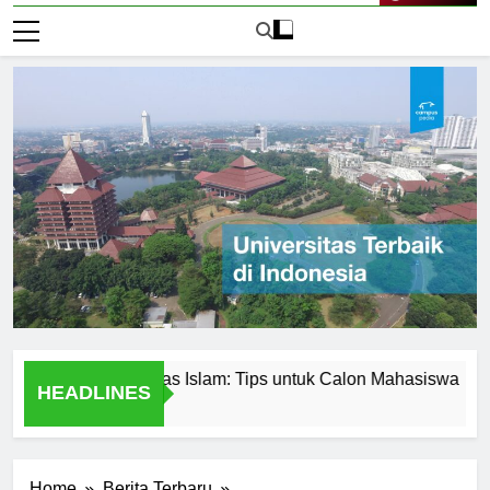
Live Now
n di Universitas Islam: Tips untuk Calon Mahasiswa
Uni
HEADLINES
2 Har