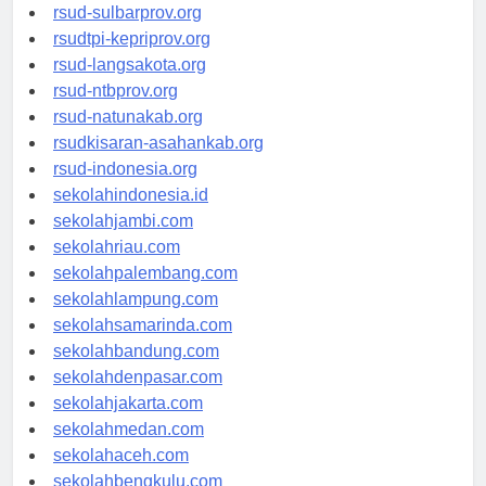
rsud-brebeskab.org
rsud-sulbarprov.org
rsudtpi-kepriprov.org
rsud-langsakota.org
rsud-ntbprov.org
rsud-natunakab.org
rsudkisaran-asahankab.org
rsud-indonesia.org
sekolahindonesia.id
sekolahjambi.com
sekolahriau.com
sekolahpalembang.com
sekolahlampung.com
sekolahsamarinda.com
sekolahbandung.com
sekolahdenpasar.com
sekolahjakarta.com
sekolahmedan.com
sekolahaceh.com