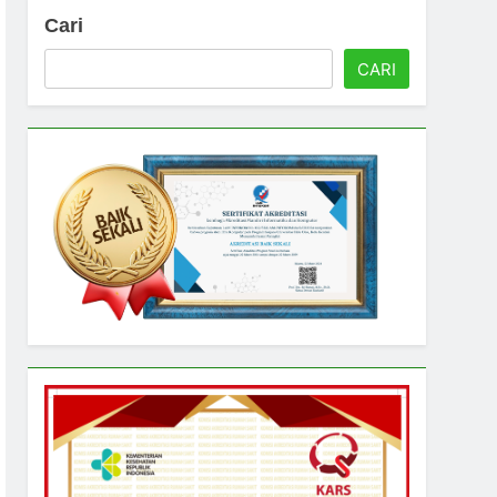
Cari
CARI