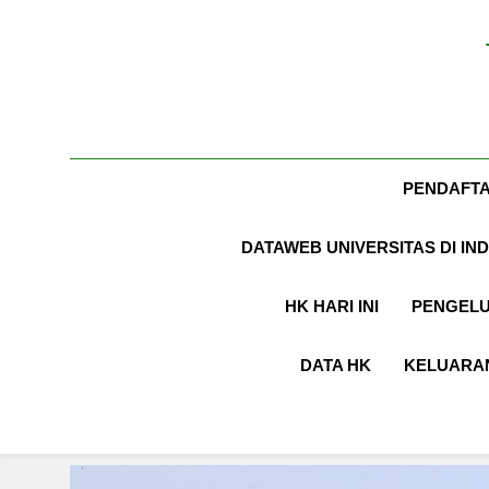
PENDAFT
DATAWEB UNIVERSITAS DI IN
HK HARI INI
PENGEL
DATA HK
KELUARA