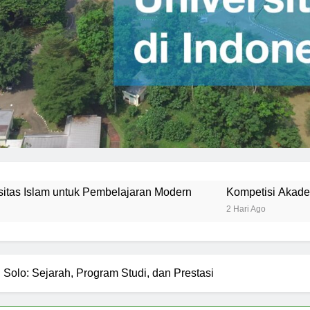
ajaran Modern
Kompetisi Akademik di Universitas Islam:
2 Hari Ago
i Solo: Sejarah, Program Studi, dan Prestasi