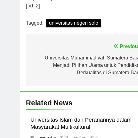
[ad_2]
Tagged:
universitas negeri solo
Navigasi
Previou
pos
Universitas Muhammadiyah Sumatera Bara
Menjadi Pilihan Utama untuk Pendidik
Berkualitas di Sumatera Bar
Related News
Universitas Islam dan Peranannya dalam
Masyarakat Multikultural
Universitas
10 Jam Ago
0