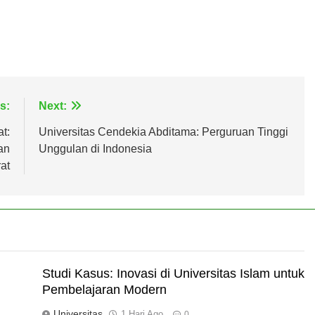
s:
Next:
t:
Universitas Cendekia Abditama: Perguruan Tinggi
an
Unggulan di Indonesia
at
Studi Kasus: Inovasi di Universitas Islam untuk
Pembelajaran Modern
Universitas
1 Hari Ago
0