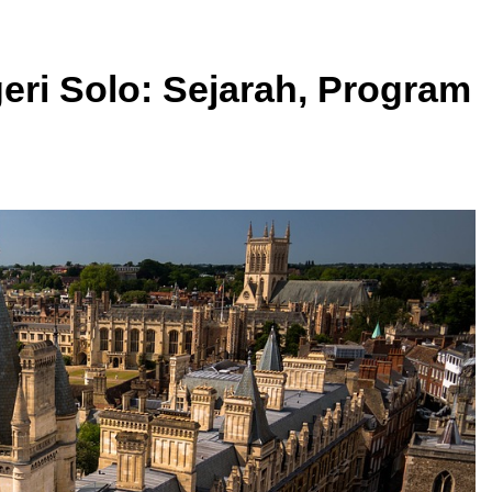
eri Solo: Sejarah, Program