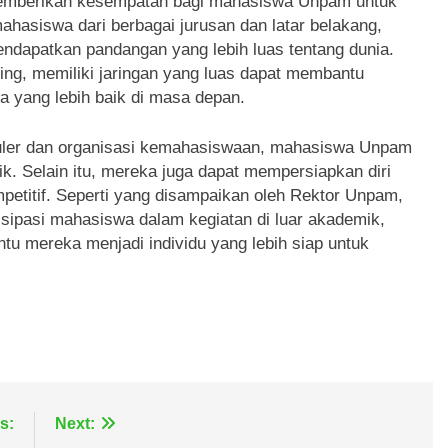
a memberikan kesempatan bagi mahasiswa Unpam untuk
hasiswa dari berbagai jurusan dan latar belakang,
dapatkan pandangan yang lebih luas tentang dunia.
ing, memiliki jaringan yang luas dapat membantu
 yang lebih baik di masa depan.
rikuler dan organisasi kemahasiswaan, mahasiswa Unpam
k. Selain itu, mereka juga dapat mempersiapkan diri
etitif. Seperti yang disampaikan oleh Rektor Unpam,
sipasi mahasiswa dalam kegiatan di luar akademik,
u mereka menjadi individu yang lebih siap untuk
s:
Next: