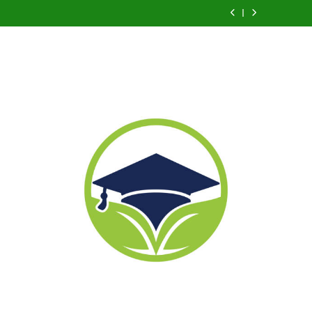
Universitas
Memahami
Universitas
Inovasi
di
Tempat
Universitas
Inovasi
di
Islam:
Kurikulum
Islam:
di
Universitas
Berkembangnya
Islam:
di
Universitas
Tempat
Universitas
Integrasi
Universitas
Islam:
Pemimpin
Integrasi
Universitas
Islam:
Berkembangnya
Islam:
Agama
Islam
Meningkatkan
Masa
Agama
Islam
Meningkatkan
Pemimpin
Integrasi
dan
untuk
Daya
Depan
dan
untuk
Daya
Masa
Agama
Ilmu
Pembelajaran
Saing
Ilmu
Pembelajaran
Saing
Depan
dan
Pengetahuan
Modern
Mahasiswa
Pengetahuan
Modern
Mahasiswa
Ilmu
Pengetahuan