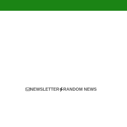
NEWSLETTER
RANDOM NEWS