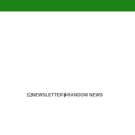
NEWSLETTER
RANDOM NEWS