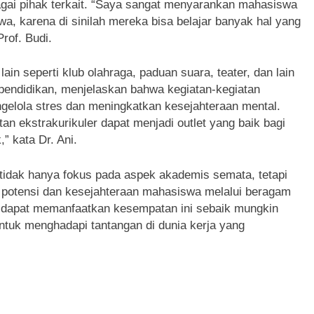
gai pihak terkait. “Saya sangat menyarankan mahasiswa
a, karena di sinilah mereka bisa belajar banyak hal yang
rof. Budi.
 lain seperti klub olahraga, paduan suara, teater, dan lain
 pendidikan, menjelaskan bahwa kegiatan-kegiatan
elola stres dan meningkatkan kesejahteraan mental.
atan ekstrakurikuler dapat menjadi outlet yang baik bagi
 kata Dr. Ani.
 tidak hanya fokus pada aspek akademis semata, tetapi
potensi dan kesejahteraan mahasiswa melalui beragam
n dapat memanfaatkan kesempatan ini sebaik mungkin
ntuk menghadapi tantangan di dunia kerja yang