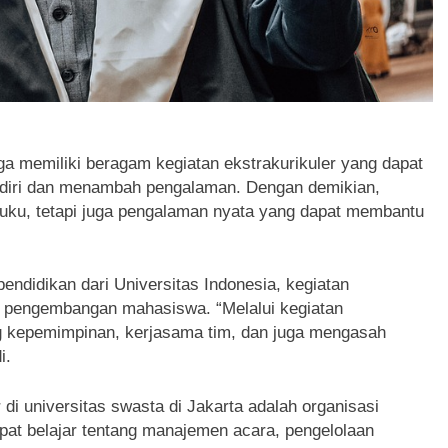
uga memiliki beragam kegiatan ekstrakurikuler yang dapat
iri dan menambah pengalaman. Dengan demikian,
uku, tetapi juga pengalaman nyata yang dapat membantu
endidikan dari Universitas Indonesia, kegiatan
m pengembangan mahasiswa. “Melalui kegiatan
ng kepemimpinan, kerjasama tim, dan juga mengasah
i.
 di universitas swasta di Jakarta adalah organisasi
pat belajar tentang manajemen acara, pengelolaan