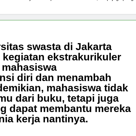
rsitas swasta di Jakarta
 kegiatan ekstrakurikuler
 mahasiswa
si diri dan menambah
emikian, mahasiswa tidak
u dari buku, tetapi juga
ng dapat membantu mereka
a kerja nantinya.