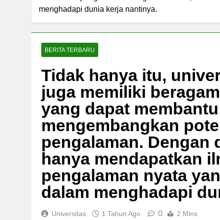
menghadapi dunia kerja nantinya.
BERITA TERBARU
Tidak hanya itu, unive
juga memiliki beragam
yang dapat membantu
mengembangkan poten
pengalaman. Dengan d
hanya mendapatkan ilm
pengalaman nyata ya
dalam menghadapi duni
0
Universitas
1 Tahun Ago
2 Mins