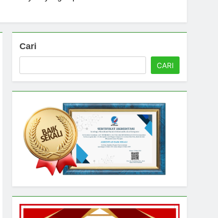
Cari
CARI