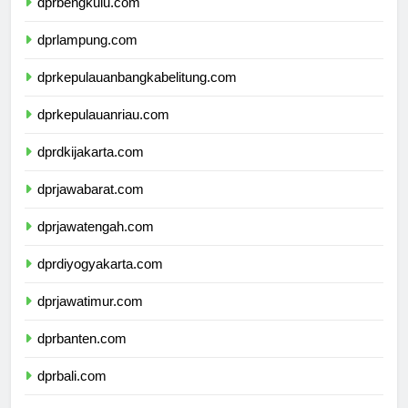
dprbengkulu.com
dprlampung.com
dprkepulauanbangkabelitung.com
dprkepulauanriau.com
dprdkijakarta.com
dprjawabarat.com
dprjawatengah.com
dprdiyogyakarta.com
dprjawatimur.com
dprbanten.com
dprbali.com