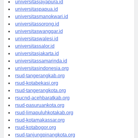
universitasjayapura.id
universitaspapua.id
universitasmanokwari.id
universitassorong.id
universitaswanggar.id
universitaswalesi.id
universitassalor.id
universitasjakarta.id
universitassamarinda.id
universitasindonesia.org
rsud-tangerangkab.org
rsud-kotabekasi.org
rsud-tangerangkota.org
rsucnd-acehbaratkab.org
rsud-pasuruankota.org
rsud-limapuluhkotakab.org
rsud-kotamakassar.org
rsud-kotabogor.org