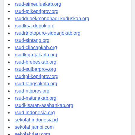
rsud-tanjungpinangkota.org
rsud-simeuluekab.org
rsud-tpikepriprov.org
rsuddrloekmonohadi-kuduskab.org
rsudksa-depok.org
rsudrtnotopuro-sidoarjokab.org
rsud-sintang.org
rsud-cilacapkab.org
rsudkoja-jakarta.org
rsud-brebeskab.org
rsud-sulbarprov.org
rsudtpi-kepriprov.org
rsud-langsakota.org
rsud-ntbprov.org
rsud-natunakab.org
rsudkisaran-asahankab.org
rsud-indonesia.org
sekolahindonesia.id
sekolahjambi.com