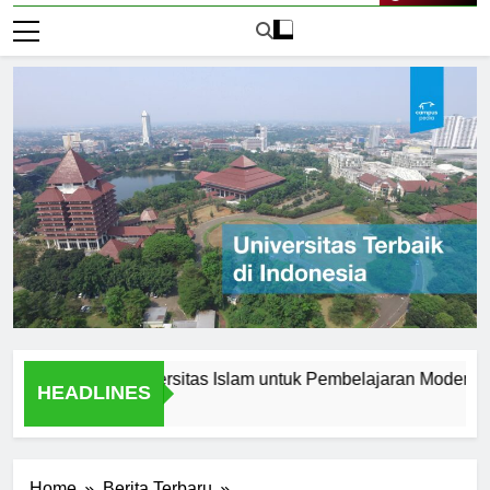
Live Now
novasi di Universitas Islam untuk Pembelajaran Modern
K
HEADLINES
2 