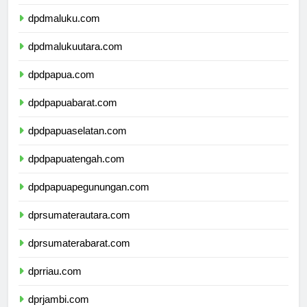
dpdsulawesitenggara.com
dpdmaluku.com
dpdmalukuutara.com
dpdpapua.com
dpdpapuabarat.com
dpdpapuaselatan.com
dpdpapuatengah.com
dpdpapuapegunungan.com
dprsumaterautara.com
dprsumaterabarat.com
dprriau.com