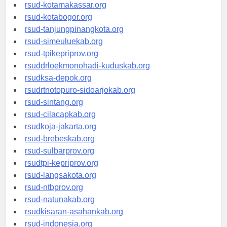
rsud-limapuluhkotakab.org
rsud-kotamakassar.org
rsud-kotabogor.org
rsud-tanjungpinangkota.org
rsud-simeuluekab.org
rsud-tpikepriprov.org
rsuddrloekmonohadi-kuduskab.org
rsudksa-depok.org
rsudrtnotopuro-sidoarjokab.org
rsud-sintang.org
rsud-cilacapkab.org
rsudkoja-jakarta.org
rsud-brebeskab.org
rsud-sulbarprov.org
rsudtpi-kepriprov.org
rsud-langsakota.org
rsud-ntbprov.org
rsud-natunakab.org
rsudkisaran-asahankab.org