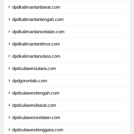
dpdnusatenggaratimur.com
dpdkalimantanbarat.com
dpdkalimantantengah.com
dpdkalimantanselatan.com
dpdkalimantantimur.com
dpdkalimantanutara.com
dpdsulawesiutara.com
dpdgorontalo.com
dpdsulawesitengah.com
dpdsulawesibarat.com
dpdsulawesiselatan.com