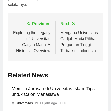
pilihan utama bagi mahasiswa di Indonesia dan
sekitarnya.
Navigasi
Previous:
Next:
pos
Exploring the Legacy
Mengapa Universitas
of Universitas
Gadjah Mada Pilihan
Gadjah Mada: A
Perguruan Tinggi
Historical Overview
Terbaik di Indonesia
Related News
Memilih Jurusan di Universitas Islam: Tips
untuk Calon Mahasiswa
Universitas
11 jam ago
0