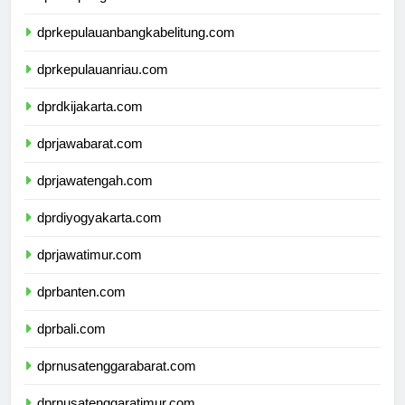
dprlampung.com
dprkepulauanbangkabelitung.com
dprkepulauanriau.com
dprdkijakarta.com
dprjawabarat.com
dprjawatengah.com
dprdiyogyakarta.com
dprjawatimur.com
dprbanten.com
dprbali.com
dprnusatenggarabarat.com