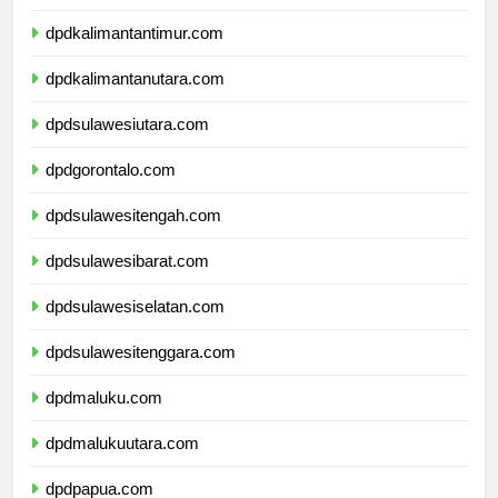
dpdkalimantanselatan.com
dpdkalimantantimur.com
dpdkalimantanutara.com
dpdsulawesiutara.com
dpdgorontalo.com
dpdsulawesitengah.com
dpdsulawesibarat.com
dpdsulawesiselatan.com
dpdsulawesitenggara.com
dpdmaluku.com
dpdmalukuutara.com