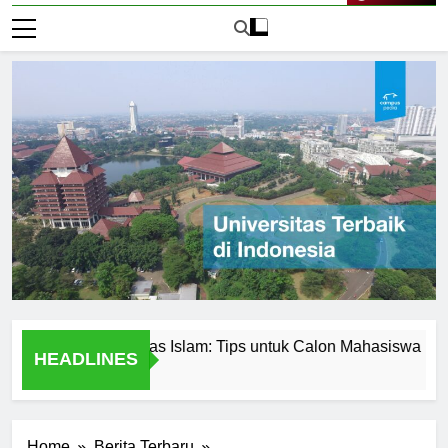
Live Now
an di Universitas Islam: Tips untuk Calon Mahasiswa
Uni
HEADLINES
1 Ha