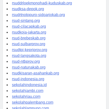
rsud-tpikepriprov.org
rsuddrloekmonohadi-kuduskab.org
rsudksa-depok.org
rsudrtnotopuro-sidoarjokab.org
rsud-sintang.org
rsud-cilacapkab.org
rsudkoja-jakarta.org
rsud-brebeskab.org
rsud-sulbarprov.org
rsudtpi-kepriprov.org
rsud-langsakota.org
rsud-ntbprov.org
rsud-natunakab.org
rsudkisaran-asahankab.org
rsud-indonesia.org
sekolahindonesia.id
sekolahjambi.com
sekolahriau.com
sekolahpalembang.com