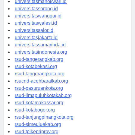
universitasmanokwari.id
universitassorong.id
universitaswanggar.id
universitaswalesi.id
universitassalor.id
universitasjakarta.id
universitassamarinda.id
universitasindonesia.org
rsud-tangerangkab.org
rsud-kotabekasi.org
rsud-tangerangkota.org
rsucnd-acehbaratkab.org
rsud-pasuruankota.org
rsud-limapuluhkotakab.org
rsud-kotamakassar.org
rsud-kotabogor.org
rsud-tanjungpinangkota.org
rsud-simeuluekab.org