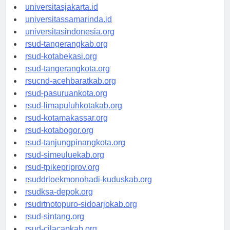
universitassalor.id
universitasjakarta.id
universitassamarinda.id
universitasindonesia.org
rsud-tangerangkab.org
rsud-kotabekasi.org
rsud-tangerangkota.org
rsucnd-acehbaratkab.org
rsud-pasuruankota.org
rsud-limapuluhkotakab.org
rsud-kotamakassar.org
rsud-kotabogor.org
rsud-tanjungpinangkota.org
rsud-simeuluekab.org
rsud-tpikepriprov.org
rsuddrloekmonohadi-kuduskab.org
rsudksa-depok.org
rsudrtnotopuro-sidoarjokab.org
rsud-sintang.org