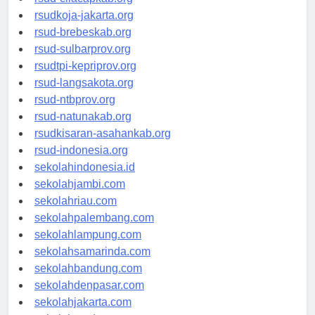
rsud-cilacapkab.org
rsudkoja-jakarta.org
rsud-brebeskab.org
rsud-sulbarprov.org
rsudtpi-kepriprov.org
rsud-langsakota.org
rsud-ntbprov.org
rsud-natunakab.org
rsudkisaran-asahankab.org
rsud-indonesia.org
sekolahindonesia.id
sekolahjambi.com
sekolahriau.com
sekolahpalembang.com
sekolahlampung.com
sekolahsamarinda.com
sekolahbandung.com
sekolahdenpasar.com
sekolahjakarta.com