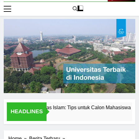
Live Now
an di Universitas Islam: Tips untuk Calon Mahasiswa
Uni
HEADLINES
1 Ha