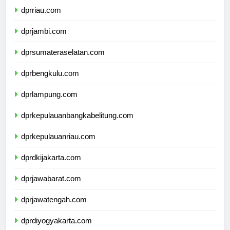
dprriau.com
dprjambi.com
dprsumateraselatan.com
dprbengkulu.com
dprlampung.com
dprkepulauanbangkabelitung.com
dprkepulauanriau.com
dprdkijakarta.com
dprjawabarat.com
dprjawatengah.com
dprdiyogyakarta.com