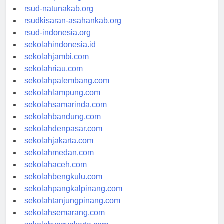
rsud-ntbprov.org
rsud-natunakab.org
rsudkisaran-asahankab.org
rsud-indonesia.org
sekolahindonesia.id
sekolahjambi.com
sekolahriau.com
sekolahpalembang.com
sekolahlampung.com
sekolahsamarinda.com
sekolahbandung.com
sekolahdenpasar.com
sekolahjakarta.com
sekolahmedan.com
sekolahaceh.com
sekolahbengkulu.com
sekolahpangkalpinang.com
sekolahtanjungpinang.com
sekolahsemarang.com