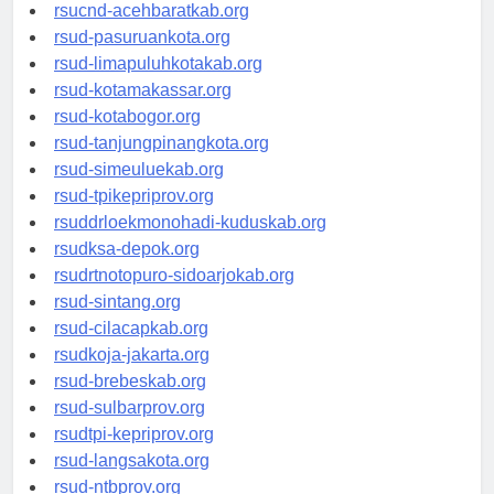
rsud-tangerangkota.org
rsucnd-acehbaratkab.org
rsud-pasuruankota.org
rsud-limapuluhkotakab.org
rsud-kotamakassar.org
rsud-kotabogor.org
rsud-tanjungpinangkota.org
rsud-simeuluekab.org
rsud-tpikepriprov.org
rsuddrloekmonohadi-kuduskab.org
rsudksa-depok.org
rsudrtnotopuro-sidoarjokab.org
rsud-sintang.org
rsud-cilacapkab.org
rsudkoja-jakarta.org
rsud-brebeskab.org
rsud-sulbarprov.org
rsudtpi-kepriprov.org
rsud-langsakota.org